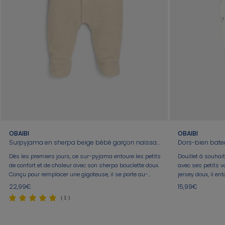
OBAIBI
OBAIBI
Surpyjama en sherpa beige bébé garçon naissance
Dors-bien bate
Dès les premiers jours, ce sur-pyjama entoure les petits
Douillet à souhai
de confort et de chaleur avec son sherpa bouclette doux.
avec ses petits v
Conçu pour remplacer une gigoteuse, il se porte au-
jersey doux, il en
dessus du pyjama durant la nuit ou les siestes et
coupe intégrale a
22,99€
15,99€
assure une belle liberté de mouvements. Fermeture
nuits paisibles, l'
( 1 )
pressionnée pour l'enfiler sans trop manipuler les
pressions dos et 
bébés.