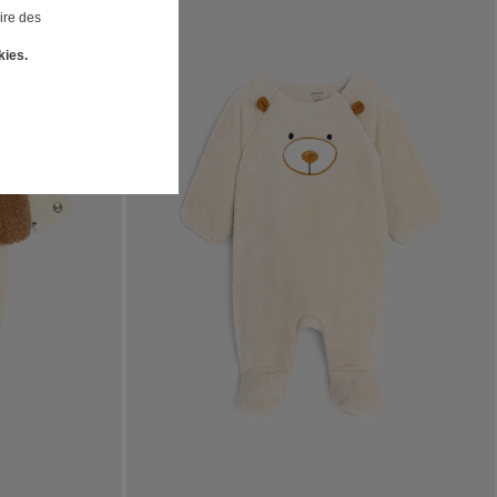
ire des
kies.