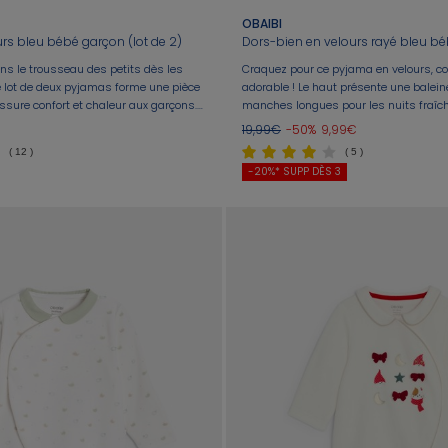
OBAIBI
rs bleu bébé garçon (lot de 2)
Dors-bien en velours rayé bleu b
ns le trousseau des petits dès les
Craquez pour ce pyjama en velours, co
e lot de deux pyjamas forme une pièce
adorable ! Le haut présente une balei
ssure confort et chaleur aux garçons.
manches longues pour les nuits fraîch
pressions dos et pont et un modèle
rayé bleu et blanc est conçu avec des 
19,99€
-50%
9,99€
evant.
pour garder bébé bien au chaud. Idéal
( 12 )
( 5 )
quotidien.
-20%* SUPP DÈS 3