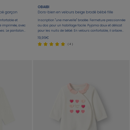
OBAIBI
ébé garçon
Dors-bien en velours beige brodé bébé fille
nfortable et
Inscription "une merveille" brodée. Fermeture pressionnée
ne imprimée, avec
au dos pour un habillage facile. Pyjama doux et délicat
es. Le pantalon
pour les nuits de bébé. En velours confortable, il arbore
pieds intégrés
un col volanté élégant et des motifs discrets.
19,99€
 pour un usage
( 4 )