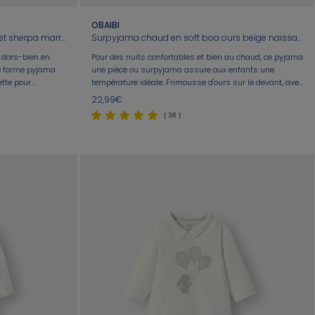
OBAIBI
Dors-bien velours pingouins et gilet sherpa marron bébé mixte
Surpyjama chaud en soft boa ours beige naissance
 dors-bien en
Pour des nuits confortables et bien au chaud, ce pyjama
e forme pyjama
une pièce ou surpyjama assure aux enfants une
ette pour
température idéale. Frimousse d'ours sur le devant, avec
 nuit. Fermeture
oreilles en relief. Ouverture par zip et pressions. En soft
22,99€
boa doux.
( 36 )