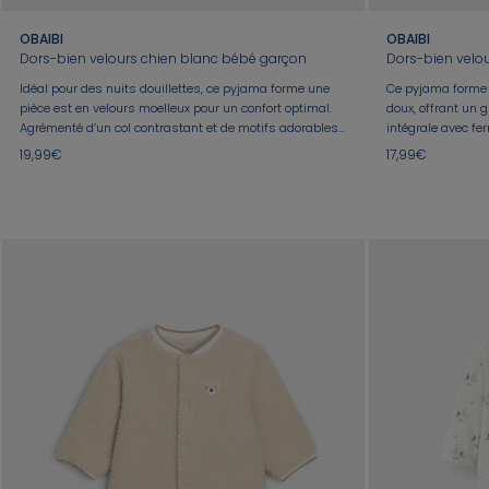
OBAIBI
OBAIBI
Dors-bien velours chien blanc bébé garçon
Dors-bien velou
Idéal pour des nuits douillettes, ce pyjama forme une
Ce pyjama forme 
pièce est en velours moelleux pour un confort optimal.
doux, offrant un g
Agrémenté d’un col contrastant et de motifs adorables
intégrale avec f
de chiots bleus, il offre une ouverture pressionnée
facilite l'habillag
19,99€
17,99€
pratique devant pour un habillage facile. Parfait pour le
assure chaleur et
quotidien des garçons.