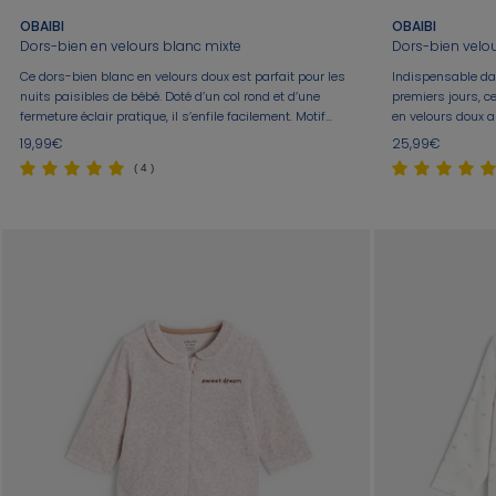
OBAIBI
OBAIBI
Dors-bien en velours blanc mixte
Dors-bien velou
Ce dors-bien blanc en velours doux est parfait pour les
Indispensable da
nuits paisibles de bébé. Doté d’un col rond et d’une
premiers jours, c
fermeture éclair pratique, il s’enfile facilement. Motif
en velours doux a
brodé "sweet dream". Ses manches longues et ses pieds
Un modèle uni à 
19,99€
25,99€
intégrés assurent confort et chaleur.
imprimé ouvert d
( 4 )