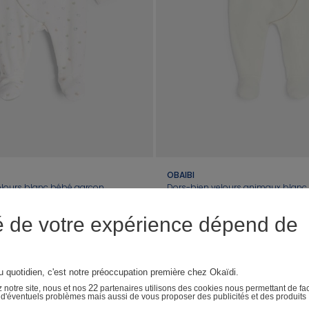
OBAIBI
elours blanc bébé garçon
Dors-bien velours animaux blanc b
 pratique par pressions. Idéal pour des
Les petits amis s'amusent sur ce pyj
é de votre expérience dépend de
ses pieds intégrés assurent confort et
pièce ! Avec ce dors-bien en velours d
pressions croisées devant pour habille
filles sur le dos, les nuits sont plus d
19,99€
journées confortables.
( 4 )
( 10 )
au quotidien, c'est notre préoccupation première chez Okaïdi.
22
 notre site, nous et nos
partenaires utilisons des cookies nous permettant de faci
r d'éventuels problèmes mais aussi de vous proposer des publicités et des produits