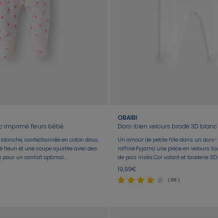
OBAIBI
c imprimé fleurs bébé
Dors-bien velours brodé 3D blanc 
e blanche, confectionnée en coton doux,
Un amour de petite fille dans un dors
 fleuri et une coupe ajustée avec des
raffiné.Pyjama une pièce en velours to
pour un confort optimal.
de pois irisés.Col volant et broderie 3
le quotidien, elle est équipée de
pressions dans le dos.
19,99€
pour un habillage facile. Son tissu
( 66 )
bé bien douillet toute la journée.