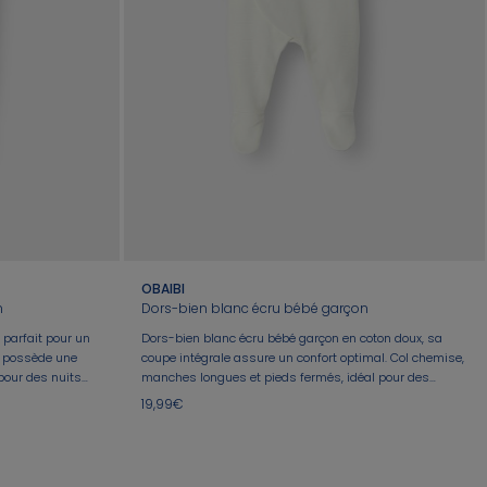
OBAIBI
n
Dors-bien blanc écru bébé garçon
parfait pour un
Dors-bien blanc écru bébé garçon en coton doux, sa
il possède une
coupe intégrale assure un confort optimal. Col chemise,
 pour des nuits
manches longues et pieds fermés, idéal pour des
températures fraîches. Fermeture par pression pour un
19,99€
habillage facile. Parfait pour les nuits paisibles et
confortables de bébé.