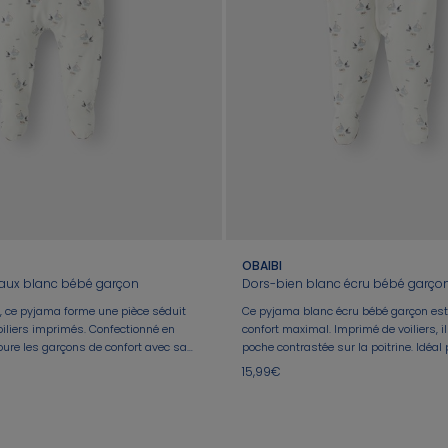
OBAIBI
aux blanc bébé garçon
Dors-bien blanc écru bébé garço
t, ce pyjama forme une pièce séduit
Ce pyjama blanc écru bébé garçon est 
oiliers imprimés. Confectionné en
confort maximal. Imprimé de voiliers, 
toure les garçons de confort avec sa
poche contrastée sur la poitrine. Idéal
vec pieds couvrants. Parfait pour des
paisibles.
15,99€
enfilage est facilité grâce aux
pont pratiques.