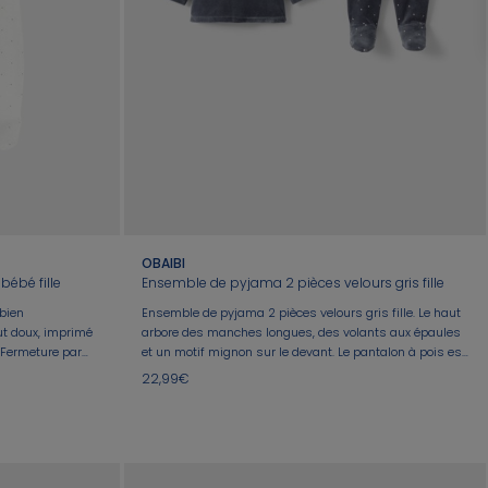
OBAIBI
bébé fille
Ensemble de pyjama 2 pièces velours gris fille
-bien
Ensemble de pyjama 2 pièces velours gris fille. Le haut
ut doux, imprimé
arbore des manches longues, des volants aux épaules
D.Fermeture par
et un motif mignon sur le devant. Le pantalon à pois est
doté de pieds intégrés pour garder bébé au chaud.
22,99€
Parfait pour un usage quotidien, il s'enfile aisément
grâce à sa taille élastiquée.