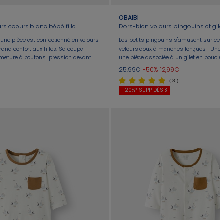
OBAIBI
rs coeurs blanc bébé fille
une pièce est confectionné en velours
Les petits pingouins s'amusent sur ce
rand confort aux filles. Sa coupe
velours doux à manches longues ! Un
ermeture à boutons-pression devant
une pièce associée à un gilet en boucl
e. Idéal pour les nuits ou siestes, il
réchauffer les petits de jour comme de
25,99€
-50%
12,99€
 douceur.
par pressions dos et pont.
( 8 )
-20%* SUPP DÈS 3