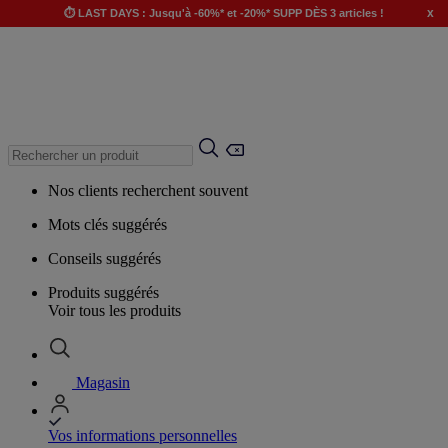
x
⏱️ LAST DAYS : Jusqu'à -60%* et -20%* SUPP DÈS 3 articles !
Nos clients recherchent souvent
Mots clés suggérés
Conseils suggérés
Produits suggérés
Voir tous les produits
Magasin
Vos informations personnelles