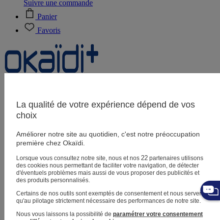
Suivre une commande
Panier
Favoris
Naissance
0-12 mois
La qualité de votre expérience dépend de vos
choix
Améliorer notre site au quotidien, c'est notre préoccupation
Magasins
première chez Okaïdi.
Aide et contact
Livraison
22
Lorsque vous consultez notre site, nous et nos
partenaires utilisons
Retour
des cookies nous permettant de faciliter votre navigation, de détecter
Bébé fille
3 mois - 5 ans
d'éventuels problèmes mais aussi de vous proposer des publicités et
des produits personnalisés.
Certains de nos outils sont exemptés de consentement et nous servent
qu'au pilotage strictement nécessaire des performances de notre site.
Nous vous laissons la possibilité de
paramétrer votre consentement