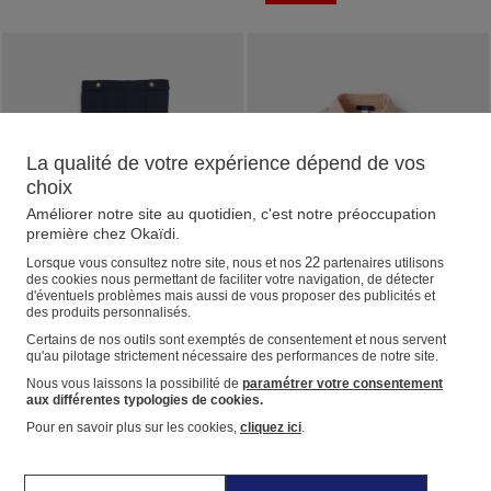
pour un confort optimal. Idéal pour
le quotidien, il s'enfile facilement
grâce à sa fermeture zippée.
La qualité de votre expérience dépend de vos
choix
Améliorer notre site au quotidien, c'est notre préoccupation
première chez Okaïdi.
22
Lorsque vous consultez notre site, nous et nos
partenaires utilisons
des cookies nous permettant de faciliter votre navigation, de détecter
d'éventuels problèmes mais aussi de vous proposer des publicités et
des produits personnalisés.
Certains de nos outils sont exemptés de consentement et nous servent
qu'au pilotage strictement nécessaire des performances de notre site.
OKAIDI
OKAIDI
Nous vous laissons la possibilité de
paramétrer votre consentement
Jegging chic en jersey Milano bleu fille
Veste denim sans manches rose fille
aux différentes typologies de cookies.
C'est nouveau : le jegging hausse
Portée sur un vêtement ou seule
Pour en savoir plus sur les cookies,
cliquez ici
.
son chic avec des plis marqués
comme un gilet, cette veste rose
devant et des pressions dorées à
sans manches en denim assure
la taille. Jambes fuselées, coupe
un style décontracté qui rappelle le