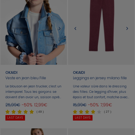
OKAIDI
OKAIDI
Veste en jean bleu Fille
Leggings en jersey milano fille
Le blouson en jean trucker, c’est un
Une valeur sûre dans le dressing
intemporel. Tous les garçons se
des filles. Ce legging d'hiver, plus
doivent d’en avoir un, saison après
épais et tout confort, matche avec
saison. Denim bleu jean. Coupe
une blouse, un sweat, un pull. Taille
25,99€
-50%
12,99€
15,99€
-50%
7,99€
droite. Col à revers. Ouverture
élastiquée. Coutures ton sur ton. Il
( 49 )
( 27 )
pressionnée.
est essentiel. Coupe fuselée.
LAST DAYS
LAST DAYS