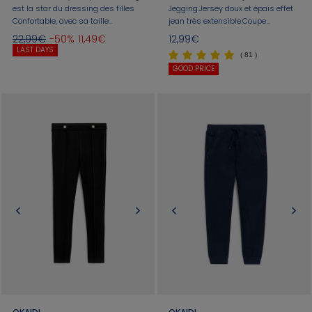
est la star du dressing des filles
Jegging.Jersey doux et épais effet
Confortable, avec sa taille
jean très extensible.Coupe
élastiquée volantée et ses pinces, il
fuselée.Taille plate entièrement
22,99€
-50%
11,49€
12,99€
est idéal pour créer une tenue
élastiquée. 2 vraies poches
LAST DAYS
( 81 )
élégante.
dos.Finition surpiquée contrastée.
GOOD PRICE