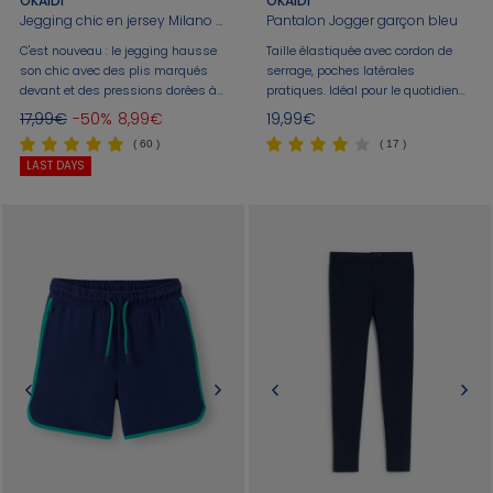
OKAIDI
OKAIDI
Jegging chic en jersey Milano noir fille
Pantalon Jogger garçon bleu
C'est nouveau : le jegging hausse
Taille élastiquée avec cordon de
son chic avec des plis marqués
serrage, poches latérales
devant et des pressions dorées à
pratiques. Idéal pour le quotidien
la taille. Jambes fuselées, coupe
ou les activités sportives.
17,99€
-50%
8,99€
19,99€
skinny. Taille élastiquée, tour de
( 60 )
( 17 )
taille ajustable. Coutures ton sur
LAST DAYS
ton.