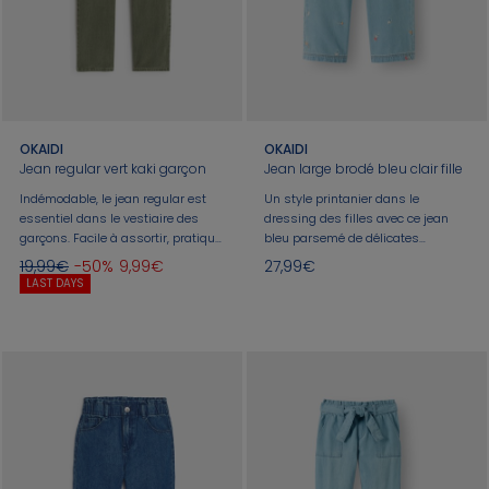
OKAIDI
OKAIDI
Jean regular vert kaki garçon
Jean large brodé bleu clair fille
Indémodable, le jean regular est
Un style printanier dans le
essentiel dans le vestiaire des
dressing des filles avec ce jean
garçons. Facile à assortir, pratique
bleu parsemé de délicates
au quotidien, il assure un grand
broderies florales ! Sa coupe large
19,99€
-50%
9,99€
27,99€
confort et suit les enfants dans
assure une allure confortable et
LAST DAYS
leurs aventures. En vert kaki, il
moderne. Fabriqué en denim doux
apporte une touche de couleur à la
et souple, il s'enfile rapidement
tenue. Taille ajustable.
grâce à sa tailla ajustable par
boutons. Un style moderne pour
toutes les occasions !