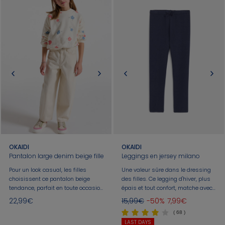
OKAIDI
OKAIDI
Pantalon large denim beige fille
Leggings en jersey milano
Pour un look casual, les filles
Une valeur sûre dans le dressing
choisissent ce pantalon beige
des filles. Ce legging d'hiver, plus
tendance, parfait en toute occasion.
épais et tout confort, matche avec
Un jean à la coupe ample,
une blouse, un sweat, un pull. Taille
22,99€
15,99€
-50%
7,99€
confectionné en denim doux et
élastiquée. Coutures ton sur ton. Il
( 68 )
résistant, doté de cinq poches
est essentiel. Coupe fuselée.
LAST DAYS
pratiques et d'une taille ajustable