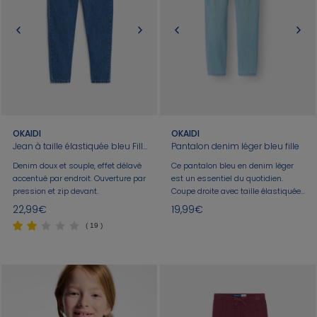
OKAIDI
OKAIDI
Jean à taille élastiquée bleu Fille
Pantalon denim léger bleu fille
Denim doux et souple, effet délavé
Ce pantalon bleu en denim léger
accentué par endroit. Ouverture par
est un essentiel du quotidien.
pression et zip devant.
Coupe droite avec taille élastiquée
et ceinture amovible à nouer pour
22,99€
19,99€
un ajustement optimal. Tissu doux
( 19 )
pour un confort maximal. Doté de
poches pratiques sur le devant.