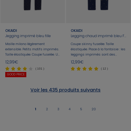
OKAIDI
OKAIDI
Jegging imprimé bleu fille
Legging chaud imprimé bleu Fille
Maille milano légèrement
Coupe skinny fuselée. Taille
extensible. Petits motifs imprimés.
élastiquée. Place à la fantaisie : les
Taille élastiquée. Coupe fuselée. Un
leggings imprimés sont des
essentiel ! Le jegging reste l'un des
indispensables du vestiaire des
12,99€
12,99€
pantalons préférés pour sa
filles. Réalisés en molleton gratté
( 101 )
( 12 )
souplesse et son confort !
pour plus de douceur et de chaleur.
GOOD PRICE
Coutures ton sur ton.
Voir les 435 produits suivants
1
2
3
4
5
20