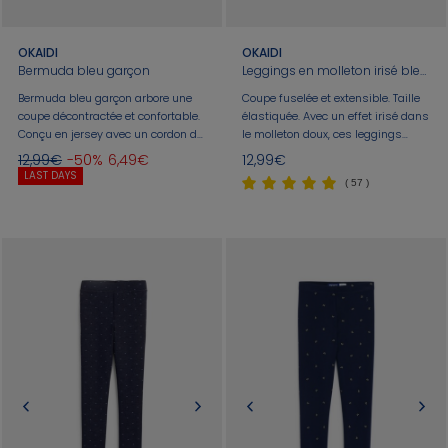
OKAIDI
OKAIDI
Bermuda bleu garçon
Leggings en molleton irisé bleu Fille
Bermuda bleu garçon arbore une
Coupe fuselée et extensible. Taille
coupe décontractée et confortable.
élastiquée. Avec un effet irisé dans
Conçu en jersey avec un cordon de
le molleton doux, ces leggings
serrage vert contrastant, il offre un
bleus prennent un air de fête ! On
12,99€
-50%
6,49€
12,99€
ajustement optimal. Idéal pour le
peut facilement les associer à une
LAST DAYS
( 57 )
quotidien ou le sport. Taille
blouse, un sweat, un pull, une robe.
élastique pour un enfilage facile et
Coutures ton sur ton en finition.
pratique.