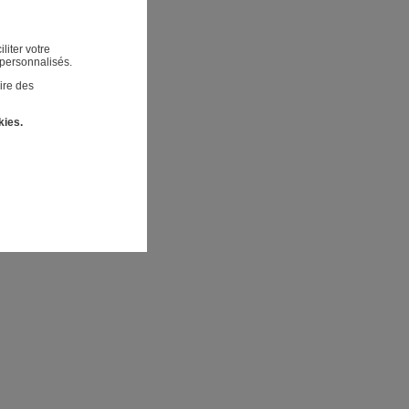
liter votre
 personnalisés.
ire des
kies.