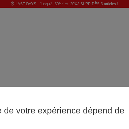
⏱️ LAST DAYS : Jusqu'à -60%* et -20%* SUPP DÈS 3 articles !
é de votre expérience dépend de