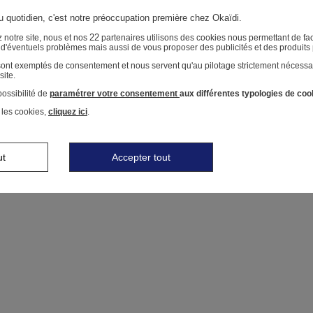
au quotidien, c'est notre préoccupation première chez Okaïdi.
22
 notre site, nous et nos
partenaires utilisons des cookies nous permettant de faci
r d'éventuels problèmes mais aussi de vous proposer des publicités et des produits
 sont exemptés de consentement et nous servent qu'au pilotage strictement nécessa
site.
ossibilité de
paramétrer votre consentement
aux différentes typologies de coo
 les cookies,
cliquez ici
.
ut
Accepter tout