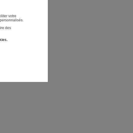
liter votre
 personnalisés.
ire des
kies.