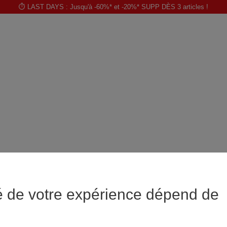
⏱️ LAST DAYS : Jusqu'à -60%* et -20%* SUPP DÈS 3 articles !
é de votre expérience dépend de