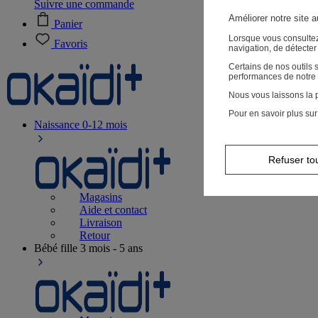
Suivre une commande
Améliorer notre site 
Panier
Lorsque vous consultez
Favoris
navigation, de détecte
Certains de nos outils
performances de notre 
Nous vous laissons la p
Pour en savoir plus sur
Naissance
0-12 mois
Refuser to
Magasins
Aide et contact
Livraison
Retour
Bébé fille
3 mois - 5 ans