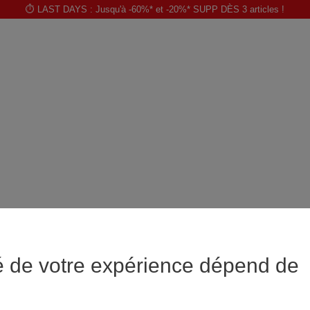
⏱️ LAST DAYS : Jusqu'à -60%* et -20%* SUPP DÈS 3 articles !
é de votre expérience dépend de