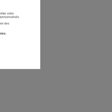
liter votre
 personnalisés.
ire des
kies.