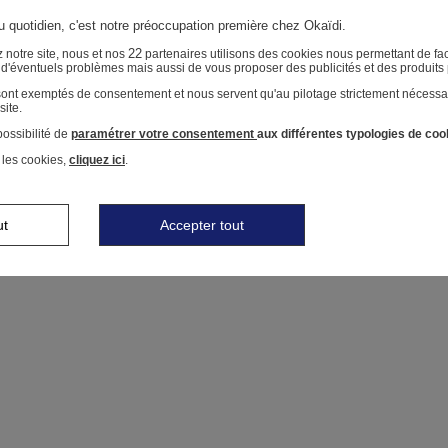
au quotidien, c'est notre préoccupation première chez Okaïdi.
22
 notre site, nous et nos
partenaires utilisons des cookies nous permettant de faci
r d'éventuels problèmes mais aussi de vous proposer des publicités et des produits
 sont exemptés de consentement et nous servent qu'au pilotage strictement nécessa
site.
ossibilité de
paramétrer votre consentement
aux différentes typologies de coo
 les cookies,
cliquez ici
.
ut
Accepter tout