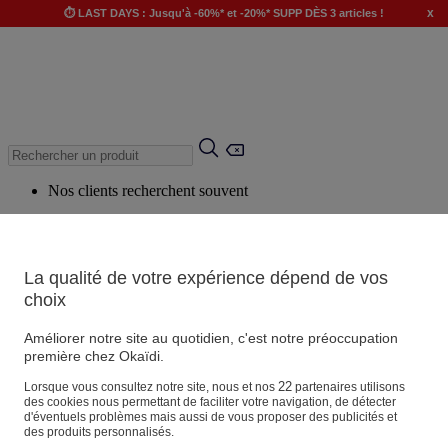
x
⏱️ LAST DAYS : Jusqu'à -60%* et -20%* SUPP DÈS 3 articles !
Nos clients recherchent souvent
Mots clés suggérés
Conseils suggérés
La qualité de votre expérience dépend de vos
Produits suggérés
choix
Voir tous les produits
Améliorer notre site au quotidien, c'est notre préoccupation
première chez Okaïdi.
Magasin
22
Lorsque vous consultez notre site, nous et nos
partenaires utilisons
des cookies nous permettant de faciliter votre navigation, de détecter
d'éventuels problèmes mais aussi de vous proposer des publicités et
des produits personnalisés.
Vos informations personnelles