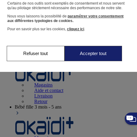
Suivre une commande
Certains de nos outils sont exemptés de consentement et nous servent
qu'au pilotage strictement nécessaire des performances de notre site.
Panier
Nous vous laissons la possibilité de
paramétrer votre consentement
Favoris
aux différentes typologies de cookies.
Pour en savoir plus sur les cookies,
cliquez ici
.
Refuser tout
Accepter tout
Naissance
0-12 mois
Magasins
Aide et contact
Livraison
Retour
Bébé fille
3 mois - 5 ans