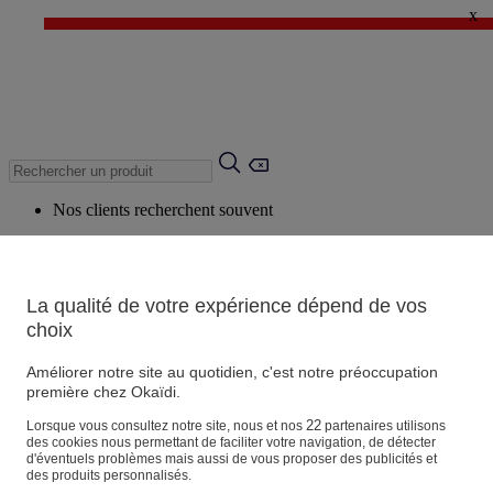
x
✨ LAST DAYS : Jusqu'à -60%* ✨
💙 1€* le 3ème article sur une sélection Été 💙
Nos clients recherchent souvent
Mots clés suggérés
Conseils suggérés
La qualité de votre expérience dépend de vos
Produits suggérés
choix
Voir tous les produits
Améliorer notre site au quotidien, c'est notre préoccupation
première chez Okaïdi.
Magasin
22
Lorsque vous consultez notre site, nous et nos
partenaires utilisons
des cookies nous permettant de faciliter votre navigation, de détecter
d'éventuels problèmes mais aussi de vous proposer des publicités et
des produits personnalisés.
Vos informations personnelles