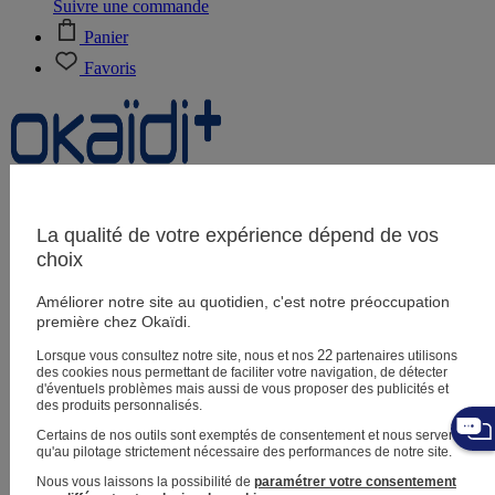
Suivre une commande
Panier
Favoris
Naissance
0-12 mois
La qualité de votre expérience dépend de vos
choix
Améliorer notre site au quotidien, c'est notre préoccupation
Magasins
première chez Okaïdi.
Aide et contact
Livraison
22
Lorsque vous consultez notre site, nous et nos
partenaires utilisons
Retour
des cookies nous permettant de faciliter votre navigation, de détecter
Bébé fille
3 mois - 5 ans
d'éventuels problèmes mais aussi de vous proposer des publicités et
des produits personnalisés.
Certains de nos outils sont exemptés de consentement et nous servent
qu'au pilotage strictement nécessaire des performances de notre site.
Nous vous laissons la possibilité de
paramétrer votre consentement