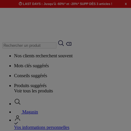
x
⏱️ LAST DAYS : Jusqu'à -60%* et -20%* SUPP DÈS 3 articles !
Nos clients recherchent souvent
Mots clés suggérés
Conseils suggérés
Produits suggérés
Voir tous les produits
Magasin
Vos informations personnelles