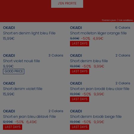
J’EN PROFITE
+
+
*Derniers jours / Voir conditions.
OKAIDI
OKAIDI
6
Coloris
Short en denim light bleu Fille
Short molleton léger orange fille
15,99€
-50%
4,99€
9,99€
+
+
LAST DAYS
OKAIDI
3
Coloris
OKAIDI
2
Coloris
Short violet noué fille
Short denim bleu fille
9,99€
-50%
9,99€
19,99€
+
+
GOOD PRICE
LAST DAYS
OKAIDI
OKAIDI
2
Coloris
Short denim violet fille
Short en jean brodé bleu clair fille
15,99€
-50%
9,99€
19,99€
+
+
LAST DAYS
OKAIDI
2
Coloris
OKAIDI
Short en jean bleu délavé Fille
Short denim brodé beige fille
-50%
6,49€
-50%
9,99€
12,99€
19,99€
+
+
LAST DAYS
LAST DAYS