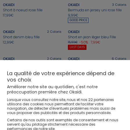
OKAIDI
OKAIDI
3
Coloris
Short à noeud rose fille
Bermuda en jersey uni rose fille
17,99€
9,99€
+
+
GOOD PRICE
OKAIDI
2
Coloris
OKAIDI
Short denim bleu fille
Short en jean léger bleu Fille
12,99€
-50%
7,99€
15,99€
+
+
LAST DAYS
OKAIDI
2
Coloris
OKAIDI
6
Coloris
Short en jean bleu Fille
Short en jersey uni bleu fille
-50%
6,49€
-50%
4,99€
12,99€
9,99€
+
+
La qualité de votre expérience dépend de
LAST DAYS
LAST DAYS
vos choix
OKAIDI
6
Coloris
OKAIDI
Améliorer notre site au quotidien, c'est notre
Short molleton léger jaune fille
Short fleuri rose fille
préoccupation première chez Okaïdi.
-50%
4,99€
-50%
8,99€
9,99€
17,99€
+
+
22
Lorsque vous consultez notre site, nous et nos
partenaires
LAST DAYS
LAST DAYS
utilisons des cookies nous permettant de faciliter votre
navigation, de détecter d'éventuels problèmes mais aussi de
vous proposer des publicités et des produits personnalisés.
OKAIDI
OKAIDI
6
Coloris
Short fluide bleu turquoise fille
Short en jersey uni rose fille
Certains de nos outils sont exemptés de consentement et nous
-50%
7,99€
-50%
4,99€
15,99€
9,99€
servent qu'au pilotage strictement nécessaire des
LAST DAYS
LAST DAYS
performances de notre site.