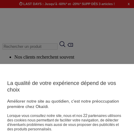
x
⏱️ LAST DAYS : Jusqu'à -60%* et -20%* SUPP DÈS 3 articles !
Nos clients recherchent souvent
Mots clés suggérés
Conseils suggérés
La qualité de votre expérience dépend de vos
Produits suggérés
choix
Voir tous les produits
Améliorer notre site au quotidien, c'est notre préoccupation
première chez Okaïdi.
Magasin
22
Lorsque vous consultez notre site, nous et nos
partenaires utilisons
des cookies nous permettant de faciliter votre navigation, de détecter
d'éventuels problèmes mais aussi de vous proposer des publicités et
des produits personnalisés.
Vos informations personnelles