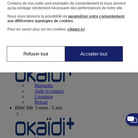
Suivre une commande
Certains de nos outils sont exemptés de consentement et nous servent
qu'au pilotage strictement nécessaire des performances de notre site.
Panier
Nous vous laissons la possibilité de
paramétrer votre consentement
Favoris
aux différentes typologies de cookies.
Pour en savoir plus sur les cookies,
cliquez ici
.
Refuser tout
Accepter tout
Naissance
0-12 mois
Magasins
Aide et contact
Livraison
Retour
Bébé fille
3 mois - 5 ans