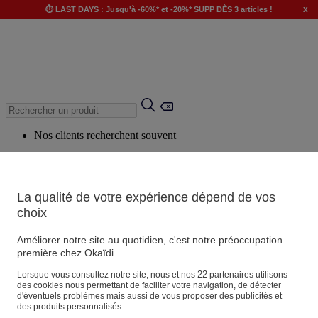
x
⏱️ LAST DAYS : Jusqu'à -60%* et -20%* SUPP DÈS 3 articles !
Nos clients recherchent souvent
Mots clés suggérés
Conseils suggérés
La qualité de votre expérience dépend de vos
Produits suggérés
choix
Voir tous les produits
Améliorer notre site au quotidien, c'est notre préoccupation
première chez Okaïdi.
Magasin
22
Lorsque vous consultez notre site, nous et nos
partenaires utilisons
des cookies nous permettant de faciliter votre navigation, de détecter
d'éventuels problèmes mais aussi de vous proposer des publicités et
des produits personnalisés.
Vos informations personnelles