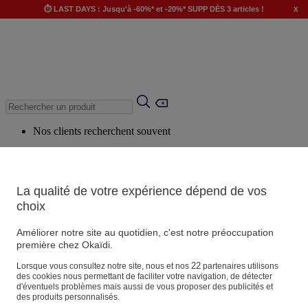
x
⏱️ LAST DAYS : Jusqu'à -60%* et -20%* SUPP DÈS 3 articles !
Nos clients recherchent souvent
Mots clés suggérés
Conseils suggérés
La qualité de votre expérience dépend de vos
Produits suggérés
choix
Voir tous les produits
Améliorer notre site au quotidien, c'est notre préoccupation
première chez Okaïdi.
Magasin
22
Lorsque vous consultez notre site, nous et nos
partenaires utilisons
des cookies nous permettant de faciliter votre navigation, de détecter
d'éventuels problèmes mais aussi de vous proposer des publicités et
des produits personnalisés.
Vos informations personnelles