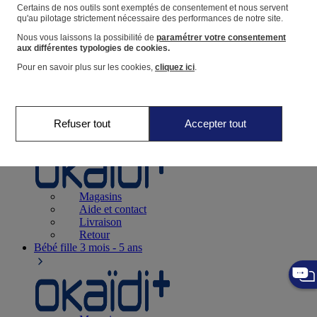
Suivre une commande
Certains de nos outils sont exemptés de consentement et nous servent
qu'au pilotage strictement nécessaire des performances de notre site.
Panier
Nous vous laissons la possibilité de
paramétrer votre consentement
Favoris
aux différentes typologies de cookies.
Pour en savoir plus sur les cookies,
cliquez ici
.
Refuser tout
Accepter tout
Naissance
0-12 mois
Magasins
Aide et contact
Livraison
Retour
Bébé fille
3 mois - 5 ans