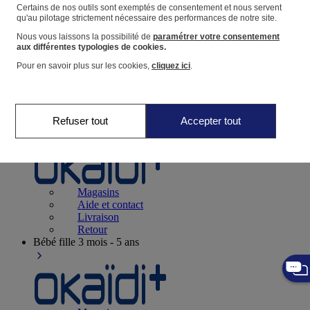
Suivre une commande
Certains de nos outils sont exemptés de consentement et nous servent
qu'au pilotage strictement nécessaire des performances de notre site.
Panier
Nous vous laissons la possibilité de
paramétrer votre consentement
Favoris
aux différentes typologies de cookies.
Pour en savoir plus sur les cookies,
cliquez ici
.
Refuser tout
Accepter tout
Naissance
0-12 mois
Magasins
Aide et contact
Livraison
Retour
Bébé fille
3 mois - 5 ans