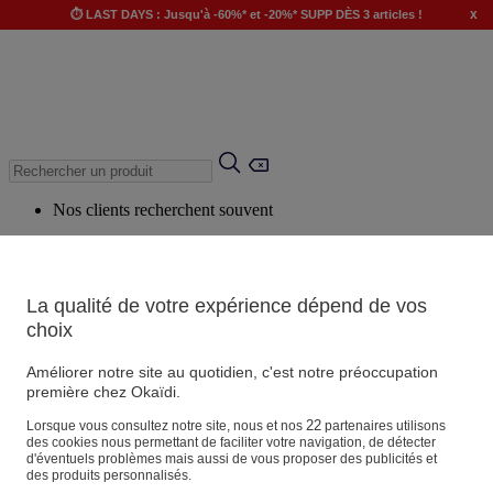
x
⏱️ LAST DAYS : Jusqu'à -60%* et -20%* SUPP DÈS 3 articles !
Nos clients recherchent souvent
Mots clés suggérés
Conseils suggérés
La qualité de votre expérience dépend de vos
Produits suggérés
choix
Voir tous les produits
Améliorer notre site au quotidien, c'est notre préoccupation
première chez Okaïdi.
Magasin
22
Lorsque vous consultez notre site, nous et nos
partenaires utilisons
des cookies nous permettant de faciliter votre navigation, de détecter
d'éventuels problèmes mais aussi de vous proposer des publicités et
des produits personnalisés.
Vos informations personnelles