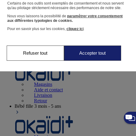
Suivre une commande
Certains de nos outils sont exemptés de consentement et nous servent
qu'au pilotage strictement nécessaire des performances de notre site.
Panier
Nous vous laissons la possibilité de
paramétrer votre consentement
Favoris
aux différentes typologies de cookies.
Pour en savoir plus sur les cookies,
cliquez ici
.
Refuser tout
Accepter tout
Naissance
0-12 mois
Magasins
Aide et contact
Livraison
Retour
Bébé fille
3 mois - 5 ans