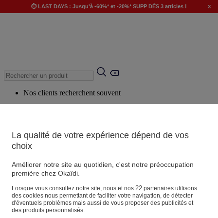
x
⏱️ LAST DAYS : Jusqu'à -60%* et -20%* SUPP DÈS 3 articles !
Nos clients recherchent souvent
Mots clés suggérés
Conseils suggérés
La qualité de votre expérience dépend de vos
Produits suggérés
choix
Voir tous les produits
Améliorer notre site au quotidien, c'est notre préoccupation
première chez Okaïdi.
Magasin
22
Lorsque vous consultez notre site, nous et nos
partenaires utilisons
des cookies nous permettant de faciliter votre navigation, de détecter
d'éventuels problèmes mais aussi de vous proposer des publicités et
des produits personnalisés.
Vos informations personnelles