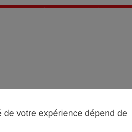
✨ LAST DAYS : Jusqu'à -60%* ✨
💙 1€* le 3ème article sur une sélection Été 💙
é de votre expérience dépend de