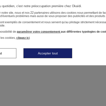
au quotidien, c'est notre préoccupation première chez Okaïdi.
22
 notre site, nous et nos
partenaires utilisons des cookies nous permettant de faci
r d'éventuels problèmes mais aussi de vous proposer des publicités et des produits
 sont exemptés de consentement et nous servent qu'au pilotage strictement nécessa
site.
ossibilité de
paramétrer votre consentement
aux différentes typologies de coo
 les cookies,
cliquez ici
.
ut
Accepter tout