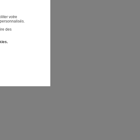
liter votre
 personnalisés.
ire des
kies.