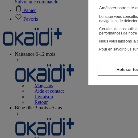
Suivre une commande
Améliorer notre site 
Panier
Lorsque vous consultez
Favoris
navigation, de détecte
Certains de nos outils
performances de notre 
Nous vous laissons la p
Pour en savoir plus sur
Naissance
0-12 mois
Refuser to
Magasins
Aide et contact
Livraison
Retour
Bébé fille
3 mois - 5 ans