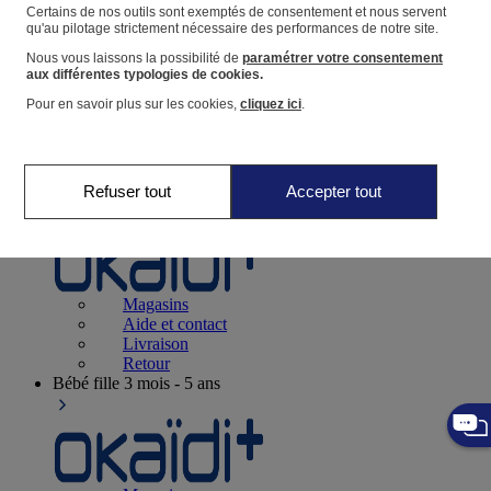
Suivre une commande
Certains de nos outils sont exemptés de consentement et nous servent
qu'au pilotage strictement nécessaire des performances de notre site.
Panier
Nous vous laissons la possibilité de
paramétrer votre consentement
Favoris
aux différentes typologies de cookies.
Pour en savoir plus sur les cookies,
cliquez ici
.
Refuser tout
Accepter tout
Naissance
0-12 mois
Magasins
Aide et contact
Livraison
Retour
Bébé fille
3 mois - 5 ans