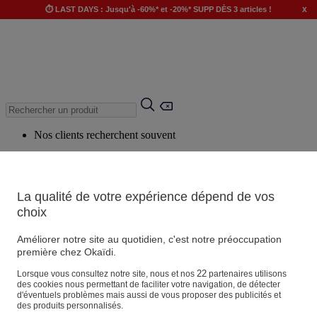
x
⏱️ LAST DAYS : Jusqu'à -60%* et -20%* SUPP DÈS 3 articles !
Nos clients recherchent souvent
Mots clés suggérés
Conseils suggérés
La qualité de votre expérience dépend de vos
Produits suggérés
choix
Voir tous les produits
Améliorer notre site au quotidien, c'est notre préoccupation
première chez Okaïdi.
Magasin
22
Lorsque vous consultez notre site, nous et nos
partenaires utilisons
des cookies nous permettant de faciliter votre navigation, de détecter
d'éventuels problèmes mais aussi de vous proposer des publicités et
des produits personnalisés.
Vos informations personnelles