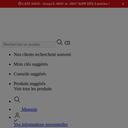
x
⏱️ LAST DAYS : Jusqu'à -60%* et -20%* SUPP DÈS 3 articles !
Nos clients recherchent souvent
Mots clés suggérés
Conseils suggérés
Produits suggérés
Voir tous les produits
Magasin
Vos informations personnelles