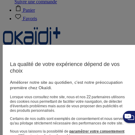
Suivre une commande
Panier
Favoris
Naissance
0-12 mois
La qualité de votre expérience dépend de vos
choix
Améliorer notre site au quotidien, c'est notre préoccupation
Magasins
première chez Okaïdi.
Aide et contact
Livraison
22
Lorsque vous consultez notre site, nous et nos
partenaires utilisons
Retour
des cookies nous permettant de faciliter votre navigation, de détecter
Bébé fille
3 mois - 5 ans
d'éventuels problèmes mais aussi de vous proposer des publicités et
des produits personnalisés.
Certains de nos outils sont exemptés de consentement et nous servent
qu'au pilotage strictement nécessaire des performances de notre site.
Nous vous laissons la possibilité de
paramétrer votre consentement