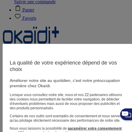
Suivre une commande
Panier
Favoris
Naissance
0-12 mois
La qualité de votre expérience dépend de vos
choix
Améliorer notre site au quotidien, c'est notre préoccupation
Magasins
première chez Okaïdi.
Aide et contact
Livraison
22
Lorsque vous consultez notre site, nous et nos
partenaires utilisons
Retour
des cookies nous permettant de faciliter votre navigation, de détecter
Bébé fille
3 mois - 5 ans
d'éventuels problèmes mais aussi de vous proposer des publicités et
des produits personnalisés.
Certains de nos outils sont exemptés de consentement et nous servent
qu'au pilotage strictement nécessaire des performances de notre site.
Nous vous laissons la possibilité de
paramétrer votre consentement