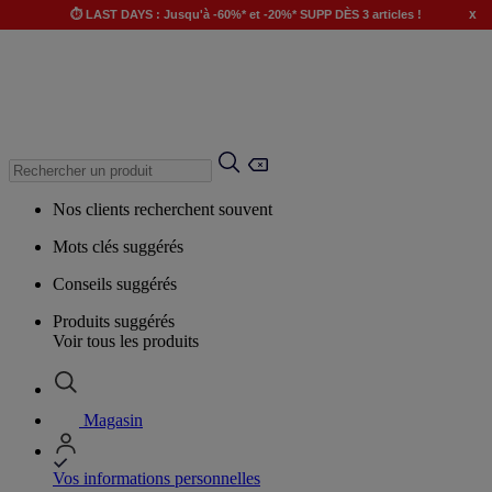
x
⏱️ LAST DAYS : Jusqu'à -60%* et -20%* SUPP DÈS 3 articles !
Nos clients recherchent souvent
Mots clés suggérés
Conseils suggérés
Produits suggérés
Voir tous les produits
Magasin
Vos informations personnelles