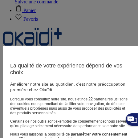
Suivre une commande
Panier
Favoris
Naissance
0-12 mois
La qualité de votre expérience dépend de vos
choix
Améliorer notre site au quotidien, c'est notre préoccupation
Magasins
première chez Okaïdi.
Aide et contact
Livraison
22
Lorsque vous consultez notre site, nous et nos
partenaires utilisons
Retour
des cookies nous permettant de faciliter votre navigation, de détecter
Bébé fille
3 mois - 5 ans
d'éventuels problèmes mais aussi de vous proposer des publicités et
des produits personnalisés.
Certains de nos outils sont exemptés de consentement et nous servent
qu'au pilotage strictement nécessaire des performances de notre site.
Nous vous laissons la possibilité de
paramétrer votre consentement