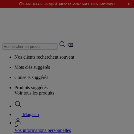
x
⏱️ LAST DAYS : Jusqu'à -60%* et -20%* SUPP DÈS 3 articles !
Nos clients recherchent souvent
Mots clés suggérés
Conseils suggérés
Produits suggérés
Voir tous les produits
Magasin
Vos informations personnelles