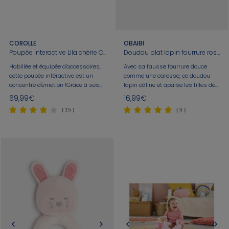
COROLLE
OBAIBI
Poupée interactive Lila chérie Corolle
Doudou plat lapin fourrure rose bébé naissance
Habillée et équipée d'accessoires,
Avec sa fausse fourrure douce
cette poupée intéractive est un
comme une caresse, ce doudou
concentré d'émotion !Grâce à ses
lapin câline et apaise les filles dès
capteurs sensoriels, Lila répond
les premiers jours. Facilement
69,99€
16,99€
aux actions de votre enfant comme
manipulable, il est coordonné à la
( 15 )
( 5 )
un vrai bébé !
collection Obaïbi. Livré dans une
boîte cadeau. Dim. 26 x 26 cm
environ.