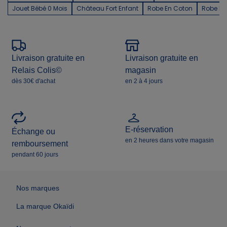
Jouet Bébé 0 Mois
Château Fort Enfant
Robe En Coton
Robe De
Livraison gratuite en
Livraison gratuite en
Relais Colis©
magasin
dès 30€ d'achat
en 2 à 4 jours
E-réservation
Échange ou
en 2 heures dans votre magasin
remboursement
pendant 60 jours
Nos marques
La marque Okaïdi