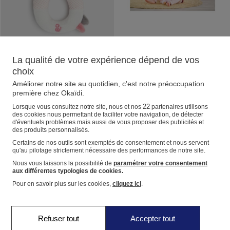
La qualité de votre expérience dépend de vos
OBAIBI
COROLLE
choix
Peluche hochet lapin rose naissance
Coffret poupon bébé Calin ourson d'amour Corolle
Améliorer notre site au quotidien, c'est notre préoccupation
première chez Okaïdi.
Toucher le velours tout doux,
Ce poupon bébé Calin ourson
secouer et écouter le bruit du
d'amour Corolle 30 cm possède la
22
Lorsque vous consultez notre site, nous et nos
partenaires utilisons
hochet, voilà une merveilleuse
taille idéale pour être tendrement
des cookies nous permettant de faciliter votre navigation, de détecter
façon de développer ses sens !
cajolé et promené dans les petits
d'éventuels problèmes mais aussi de vous proposer des publicités et
10,99€
36,99€
Avec ce hochet lapin facile à
des produits personnalisés.
bras de votre enfant.Il est habillé
( 17 )
( 13 )
attraper et à manipuler, les petites
d’une combinaison rose douce et
Certains de nos outils sont exemptés de consentement et nous servent
s'amusent et s'éveillent. Hauteur 17
confortable qui le garde bien au
qu'au pilotage strictement nécessaire des performances de notre site.
cm environ.
chaud, assortie d’une jolie tête
Nous vous laissons la possibilité de
paramétrer votre consentement
d'ours brodée sur son ventre et sa
aux différentes typologies de cookies.
capuche.
Pour en savoir plus sur les cookies,
cliquez ici
.
Refuser tout
Accepter tout