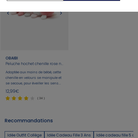
OBAIBI
Peluche hochet chenille rose naissance
Adaptée aux mains de bébé, cette
chenille en velours se manipule et
se secoue, pour éveiller les sens.
Papier froissé, grelot, antennes
12,99€
faciles à saisir et velours doux :
( 34 )
place aux câlins !
Recommandations
Idée Outfit Collège
Idée Cadeau Fille 3 Ans
Idée cadeau fille 5 an