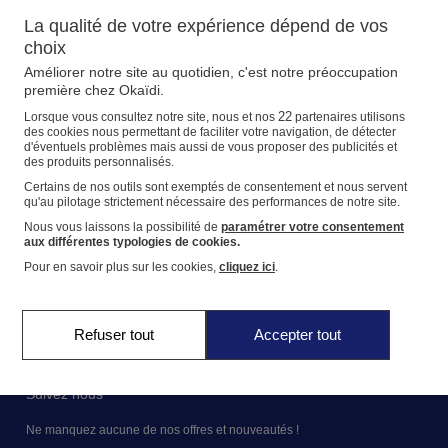
Livraison
Livraison
Aide et contact
Aide et contact
Magasins
La qualité de votre expérience dépend de vos
Matière
Retour
Retour
Livraison
Livraison
choix
E-réservation
Aide et contact
Échange ou
en 2 heures dans votre magasin
Améliorer notre site au quotidien, c'est notre préoccupation
remboursement
Retour
Retour
Livraison
première chez Okaïdi.
Prix
pendant 60 jours
22
Lorsque vous consultez notre site, nous et nos
partenaires utilisons
Retour
des cookies nous permettant de faciliter votre navigation, de détecter
d'éventuels problèmes mais aussi de vous proposer des publicités et
Effacer
Voir les articles
Voir plus de filtres
des produits personnalisés.
Nos marques
Certains de nos outils sont exemptés de consentement et nous servent
La marque Okaïdi
qu'au pilotage strictement nécessaire des performances de notre site.
Nous vous laissons la possibilité de
paramétrer votre consentement
aux différentes typologies de cookies.
Nos engagements
Pour en savoir plus sur les cookies,
cliquez ici
.
Nos engagements pour l'environnement
Nos actions solidaires
Refuser tout
Accepter tout
Suivez nous
Ne manquez aucune de nos offres et nouveautés !