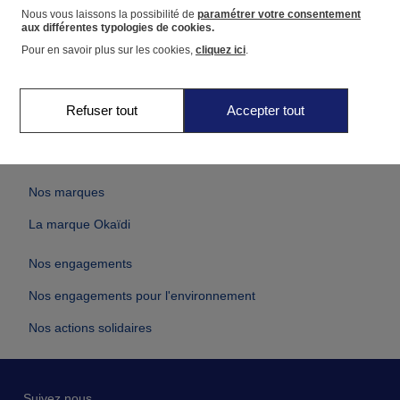
dès 30€ d'achat
en 2 à 4 jours
Nous vous laissons la possibilité de
paramétrer votre consentement
aux différentes typologies de cookies.
Pour en savoir plus sur les cookies,
cliquez ici
.
E-réservation
Échange ou
en 2 heures dans votre magasin
Refuser tout
Accepter tout
remboursement
pendant 60 jours
Nos marques
La marque Okaïdi
Nos engagements
Nos engagements pour l'environnement
Nos actions solidaires
Suivez nous