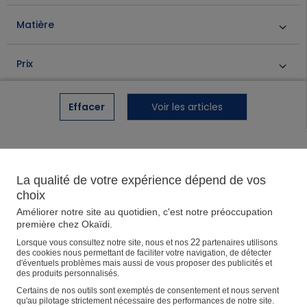
Livraison
Livraison
Aide et contact
Aide et contact
Magasins
OKAIDI
OKAIDI
Matière
Retour
Retour
Livraison
Livraison
Aide et contact
Pantalon chino slim + ceinture bleu marine Garçon
Pantalon chino slim + ceinture écru Garçon
Le pantalon chino, c'est toujours
Le pantalon chino, c'est toujours
Retour
Retour
Livraison
Prix
une bonne option pour composer
une bonne option pour composer
un look garçon cool et/ou chic.
un look garçon cool et/ou chic.
Retour
Facile à coordonner. Coupe slim.
Facile à coordonner. Coupe slim.
25,99€
25,99€
Toile douce. Passants. Tour de taille
Toile douce. Passants. Tour de taille
Effacer
Voir les articles
Voir plus de filtres
( 35 )
( 28 )
ajustable.
ajustable.
Recommandations
La qualité de votre expérience dépend de vos
Peinture Au Doigt
Peinture À Doigts
Peinture Crayola
Peinture Dj
choix
Jouet bain mousse
Tenue de naissance bébé garçon hiver
Améliorer notre site au quotidien, c'est notre préoccupation
première chez Okaïdi.
22
Lorsque vous consultez notre site, nous et nos
partenaires utilisons
des cookies nous permettant de faciliter votre navigation, de détecter
d'éventuels problèmes mais aussi de vous proposer des publicités et
des produits personnalisés.
Livraison gratuite en
Livraison gratuite en
Certains de nos outils sont exemptés de consentement et nous servent
Relais Colis©
magasin
qu'au pilotage strictement nécessaire des performances de notre site.