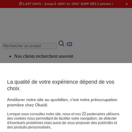
x
⏱️ LAST DAYS : Jusqu'à -60%* et -20%* SUPP DÈS 3 articles !
Nos clients recherchent souvent
Mots clés suggérés
Conseils suggérés
La qualité de votre expérience dépend de vos
Produits suggérés
choix
Voir tous les produits
Améliorer notre site au quotidien, c'est notre préoccupation
première chez Okaïdi.
Magasin
22
Lorsque vous consultez notre site, nous et nos
partenaires utilisons
des cookies nous permettant de faciliter votre navigation, de détecter
d'éventuels problèmes mais aussi de vous proposer des publicités et
des produits personnalisés.
Vos informations personnelles