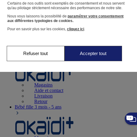
Suivre une commande
Certains de nos outils sont exemptés de consentement et nous servent
qu'au pilotage strictement nécessaire des performances de notre site.
Panier
Nous vous laissons la possibilité de
paramétrer votre consentement
Favoris
aux différentes typologies de cookies.
Pour en savoir plus sur les cookies,
cliquez ici
.
Refuser tout
Accepter tout
Naissance
0-12 mois
Magasins
Aide et contact
Livraison
Retour
Bébé fille
3 mois - 5 ans