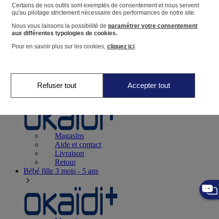
Suivre une commande
Certains de nos outils sont exemptés de consentement et nous servent
qu'au pilotage strictement nécessaire des performances de notre site.
Panier
Nous vous laissons la possibilité de
paramétrer votre consentement
Favoris
aux différentes typologies de cookies.
Pour en savoir plus sur les cookies,
cliquez ici
.
Refuser tout
Accepter tout
Naissance
0-12 mois
Magasins
Aide et contact
Livraison
Retour
Bébé fille
3 mois - 5 ans