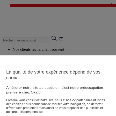
x
✨ LAST DAYS : Jusqu'à -60%* ✨
💙 1€* le 3ème article sur une sélection Été 💙
Nos clients recherchent souvent
Mots clés suggérés
Conseils suggérés
La qualité de votre expérience dépend de vos
Produits suggérés
choix
Voir tous les produits
Améliorer notre site au quotidien, c'est notre préoccupation
première chez Okaïdi.
Magasin
22
Lorsque vous consultez notre site, nous et nos
partenaires utilisons
des cookies nous permettant de faciliter votre navigation, de détecter
d'éventuels problèmes mais aussi de vous proposer des publicités et
des produits personnalisés.
Vos informations personnelles