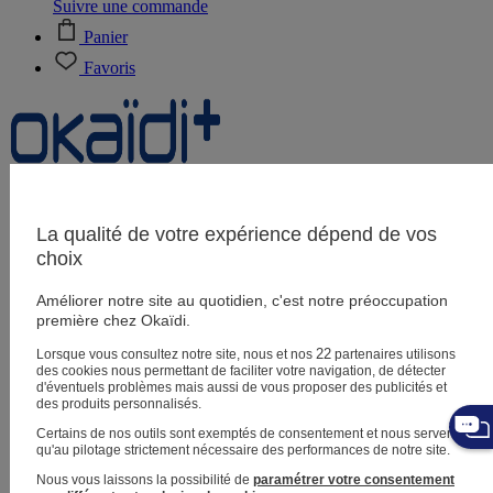
Suivre une commande
Panier
Favoris
Naissance
0-12 mois
La qualité de votre expérience dépend de vos
choix
Améliorer notre site au quotidien, c'est notre préoccupation
Magasins
première chez Okaïdi.
Aide et contact
Livraison
22
Lorsque vous consultez notre site, nous et nos
partenaires utilisons
Retour
des cookies nous permettant de faciliter votre navigation, de détecter
Bébé fille
3 mois - 5 ans
d'éventuels problèmes mais aussi de vous proposer des publicités et
des produits personnalisés.
Certains de nos outils sont exemptés de consentement et nous servent
qu'au pilotage strictement nécessaire des performances de notre site.
Nous vous laissons la possibilité de
paramétrer votre consentement