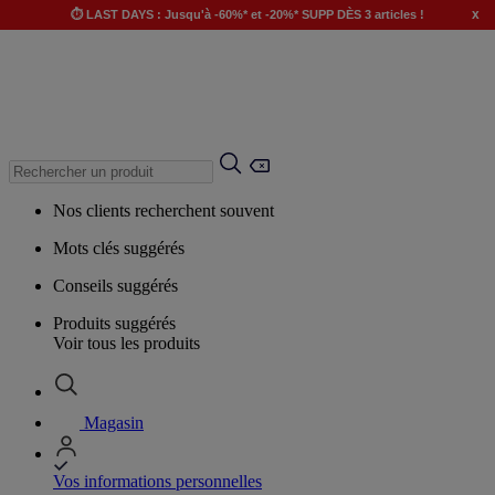
x
⏱️ LAST DAYS : Jusqu'à -60%* et -20%* SUPP DÈS 3 articles !
Nos clients recherchent souvent
Mots clés suggérés
Conseils suggérés
Produits suggérés
Voir tous les produits
Magasin
Vos informations personnelles