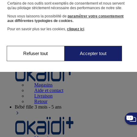
Suivre une commande
Certains de nos outils sont exemptés de consentement et nous servent
qu'au pilotage strictement nécessaire des performances de notre site.
Panier
Nous vous laissons la possibilité de
paramétrer votre consentement
Favoris
aux différentes typologies de cookies.
Pour en savoir plus sur les cookies,
cliquez ici
.
Refuser tout
Accepter tout
Naissance
0-12 mois
Magasins
Aide et contact
Livraison
Retour
Bébé fille
3 mois - 5 ans