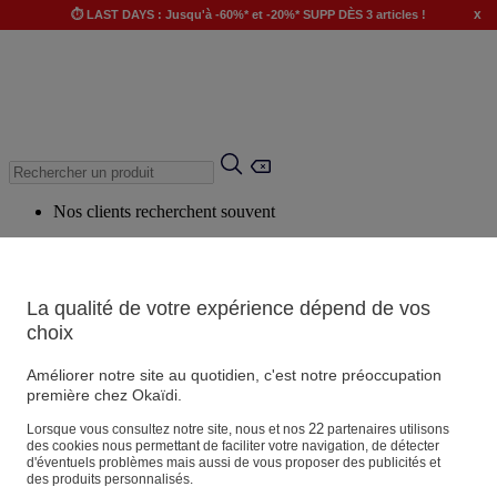
x
⏱️ LAST DAYS : Jusqu'à -60%* et -20%* SUPP DÈS 3 articles !
Nos clients recherchent souvent
Mots clés suggérés
Conseils suggérés
La qualité de votre expérience dépend de vos
Produits suggérés
choix
Voir tous les produits
Améliorer notre site au quotidien, c'est notre préoccupation
première chez Okaïdi.
Magasin
22
Lorsque vous consultez notre site, nous et nos
partenaires utilisons
des cookies nous permettant de faciliter votre navigation, de détecter
d'éventuels problèmes mais aussi de vous proposer des publicités et
des produits personnalisés.
Vos informations personnelles