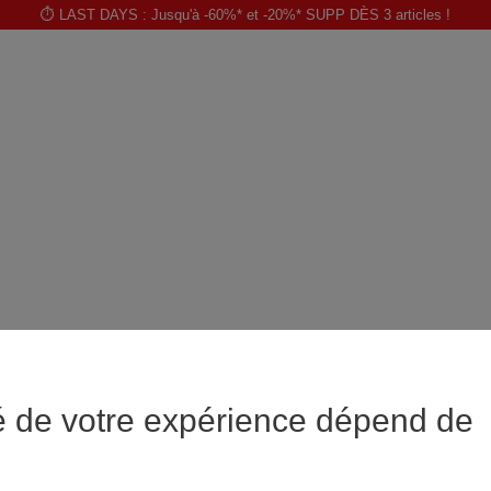
⏱️ LAST DAYS : Jusqu'à -60%* et -20%* SUPP DÈS 3 articles !
é de votre expérience dépend de