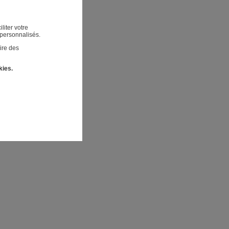
liter votre
 personnalisés.
ire des
kies.