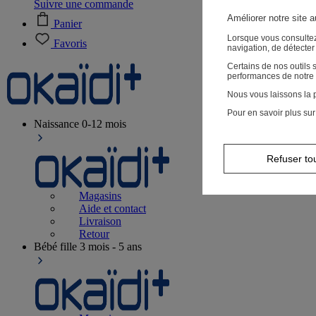
Suivre une commande
Améliorer notre site 
Panier
Lorsque vous consultez
Favoris
navigation, de détecte
Certains de nos outils
performances de notre 
Nous vous laissons la p
Pour en savoir plus sur
Naissance
0-12 mois
Refuser to
Magasins
Aide et contact
Livraison
Retour
Bébé fille
3 mois - 5 ans