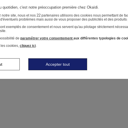
au quotidien, c'est notre préoccupation première chez Okaïdi.
22
 notre site, nous et nos
partenaires utilisons des cookies nous permettant de faci
r d'éventuels problèmes mais aussi de vous proposer des publicités et des produits
 sont exemptés de consentement et nous servent qu'au pilotage strictement nécessa
site.
ossibilité de
paramétrer votre consentement
aux différentes typologies de coo
 les cookies,
cliquez ici
.
ut
Accepter tout