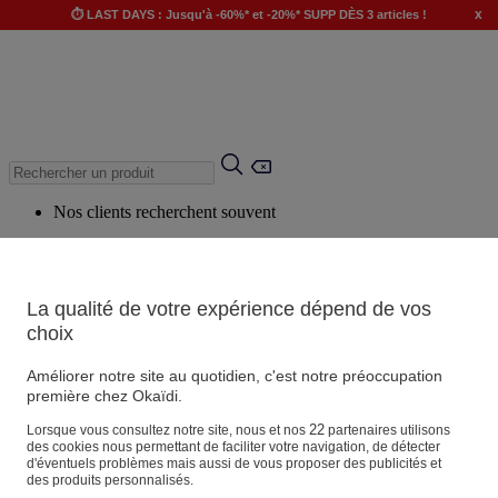
x
⏱️ LAST DAYS : Jusqu'à -60%* et -20%* SUPP DÈS 3 articles !
Nos clients recherchent souvent
Mots clés suggérés
Conseils suggérés
La qualité de votre expérience dépend de vos
Produits suggérés
choix
Voir tous les produits
Améliorer notre site au quotidien, c'est notre préoccupation
première chez Okaïdi.
Magasin
22
Lorsque vous consultez notre site, nous et nos
partenaires utilisons
des cookies nous permettant de faciliter votre navigation, de détecter
d'éventuels problèmes mais aussi de vous proposer des publicités et
des produits personnalisés.
Vos informations personnelles