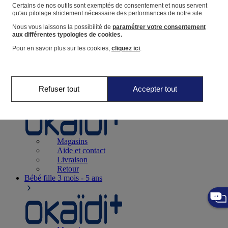
Suivre une commande
Certains de nos outils sont exemptés de consentement et nous servent
qu'au pilotage strictement nécessaire des performances de notre site.
Panier
Nous vous laissons la possibilité de
paramétrer votre consentement
Favoris
aux différentes typologies de cookies.
Pour en savoir plus sur les cookies,
cliquez ici
.
Refuser tout
Accepter tout
Naissance
0-12 mois
Magasins
Aide et contact
Livraison
Retour
Bébé fille
3 mois - 5 ans