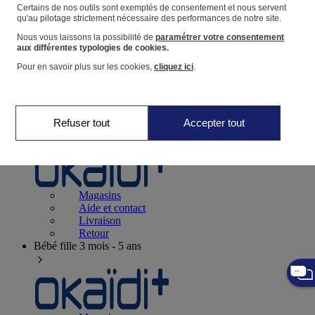
Suivre une commande
Certains de nos outils sont exemptés de consentement et nous servent
qu'au pilotage strictement nécessaire des performances de notre site.
Panier
Nous vous laissons la possibilité de
paramétrer votre consentement
Favoris
aux différentes typologies de cookies.
Pour en savoir plus sur les cookies,
cliquez ici
.
Refuser tout
Accepter tout
Naissance
0-12 mois
Magasins
Aide et contact
Livraison
Retour
Bébé fille
3 mois - 5 ans