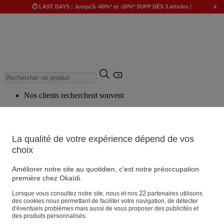
x
⏱️ LAST DAYS : Jusqu'à -60%* et -20%* SUPP DÈS 3 articles !
Nos clients recherchent souvent
Mots clés suggérés
Conseils suggérés
La qualité de votre expérience dépend de vos
Produits suggérés
choix
Voir tous les produits
Améliorer notre site au quotidien, c'est notre préoccupation
première chez Okaïdi.
Magasin
22
Lorsque vous consultez notre site, nous et nos
partenaires utilisons
des cookies nous permettant de faciliter votre navigation, de détecter
d'éventuels problèmes mais aussi de vous proposer des publicités et
des produits personnalisés.
Vos informations personnelles