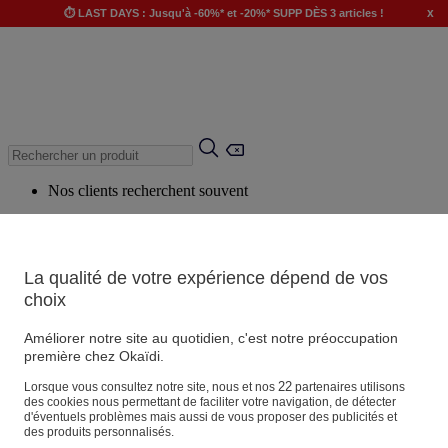
x
⏱️ LAST DAYS : Jusqu'à -60%* et -20%* SUPP DÈS 3 articles !
Nos clients recherchent souvent
Mots clés suggérés
Conseils suggérés
La qualité de votre expérience dépend de vos
Produits suggérés
choix
Voir tous les produits
Améliorer notre site au quotidien, c'est notre préoccupation
première chez Okaïdi.
Magasin
22
Lorsque vous consultez notre site, nous et nos
partenaires utilisons
des cookies nous permettant de faciliter votre navigation, de détecter
d'éventuels problèmes mais aussi de vous proposer des publicités et
des produits personnalisés.
Vos informations personnelles