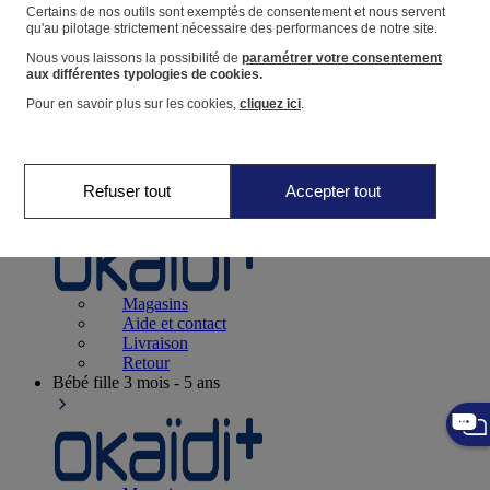
Suivre une commande
Certains de nos outils sont exemptés de consentement et nous servent
qu'au pilotage strictement nécessaire des performances de notre site.
Panier
Nous vous laissons la possibilité de
paramétrer votre consentement
Favoris
aux différentes typologies de cookies.
Pour en savoir plus sur les cookies,
cliquez ici
.
Refuser tout
Accepter tout
Naissance
0-12 mois
Magasins
Aide et contact
Livraison
Retour
Bébé fille
3 mois - 5 ans