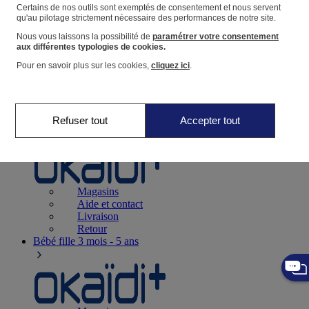
Suivre une commande
Certains de nos outils sont exemptés de consentement et nous servent
qu'au pilotage strictement nécessaire des performances de notre site.
Panier
Nous vous laissons la possibilité de
paramétrer votre consentement
Favoris
aux différentes typologies de cookies.
Pour en savoir plus sur les cookies,
cliquez ici
.
Refuser tout
Accepter tout
Naissance
0-12 mois
Magasins
Aide et contact
Livraison
Retour
Bébé fille
3 mois - 5 ans