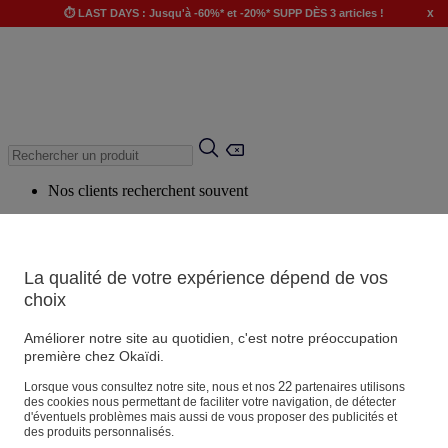
x
⏱️ LAST DAYS : Jusqu'à -60%* et -20%* SUPP DÈS 3 articles !
Nos clients recherchent souvent
Mots clés suggérés
Conseils suggérés
La qualité de votre expérience dépend de vos
Produits suggérés
choix
Voir tous les produits
Améliorer notre site au quotidien, c'est notre préoccupation
première chez Okaïdi.
Magasin
22
Lorsque vous consultez notre site, nous et nos
partenaires utilisons
des cookies nous permettant de faciliter votre navigation, de détecter
d'éventuels problèmes mais aussi de vous proposer des publicités et
des produits personnalisés.
Vos informations personnelles