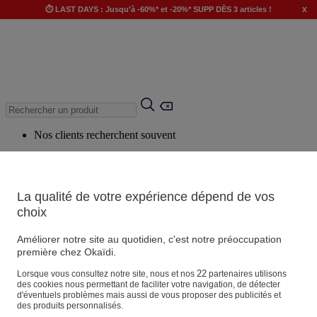
x
⏱️ LAST DAYS : Jusqu'à -60%* et -20%* SUPP DÈS 3 articles !
Nos clients recherchent souvent
Mots clés suggérés
Conseils suggérés
La qualité de votre expérience dépend de vos
Produits suggérés
choix
Voir tous les produits
Améliorer notre site au quotidien, c'est notre préoccupation
première chez Okaïdi.
Magasin
22
Lorsque vous consultez notre site, nous et nos
partenaires utilisons
des cookies nous permettant de faciliter votre navigation, de détecter
d'éventuels problèmes mais aussi de vous proposer des publicités et
des produits personnalisés.
Vos informations personnelles