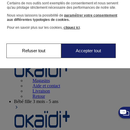
Suivre une commande
Certains de nos outils sont exemptés de consentement et nous servent
qu'au pilotage strictement nécessaire des performances de notre site.
Panier
Nous vous laissons la possibilité de
paramétrer votre consentement
Favoris
aux différentes typologies de cookies.
Pour en savoir plus sur les cookies,
cliquez ici
.
Refuser tout
Accepter tout
Naissance
0-12 mois
Magasins
Aide et contact
Livraison
Retour
Bébé fille
3 mois - 5 ans