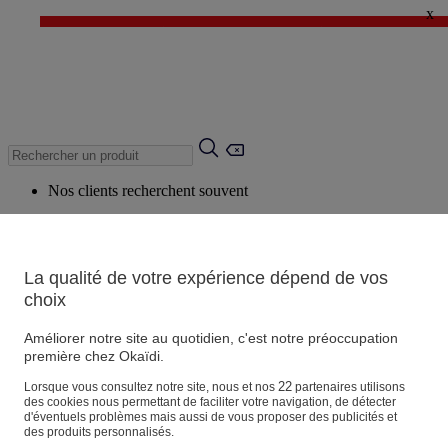
x
✨ LAST DAYS : Jusqu'à -60%* ✨
💙 1€* le 3ème article sur une sélection Été 💙
Nos clients recherchent souvent
Mots clés suggérés
Conseils suggérés
La qualité de votre expérience dépend de vos
Produits suggérés
choix
Voir tous les produits
Améliorer notre site au quotidien, c'est notre préoccupation
première chez Okaïdi.
Magasin
22
Lorsque vous consultez notre site, nous et nos
partenaires utilisons
des cookies nous permettant de faciliter votre navigation, de détecter
d'éventuels problèmes mais aussi de vous proposer des publicités et
des produits personnalisés.
Vos informations personnelles