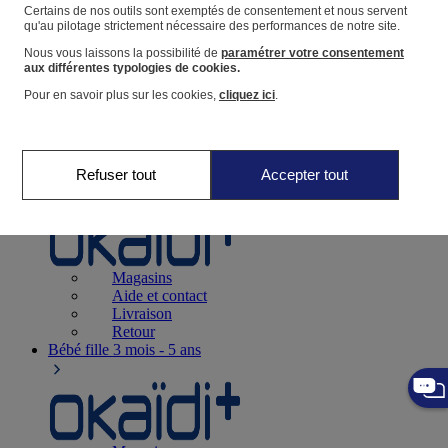
Suivre une commande
Certains de nos outils sont exemptés de consentement et nous servent
qu'au pilotage strictement nécessaire des performances de notre site.
Panier
Nous vous laissons la possibilité de
paramétrer votre consentement
Favoris
aux différentes typologies de cookies.
Pour en savoir plus sur les cookies,
cliquez ici
.
Refuser tout
Accepter tout
Naissance
0-12 mois
Magasins
Aide et contact
Livraison
Retour
Bébé fille
3 mois - 5 ans