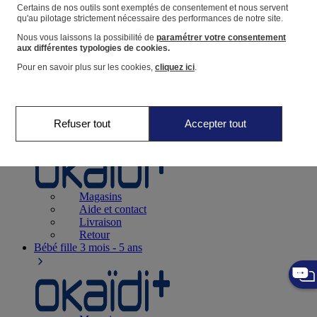
Suivre une commande
Certains de nos outils sont exemptés de consentement et nous servent
qu'au pilotage strictement nécessaire des performances de notre site.
Panier
Nous vous laissons la possibilité de
paramétrer votre consentement
Favoris
aux différentes typologies de cookies.
Pour en savoir plus sur les cookies,
cliquez ici
.
Refuser tout
Accepter tout
Naissance
0-12 mois
Magasins
Aide et contact
Livraison
Retour
Bébé fille
3 mois - 5 ans