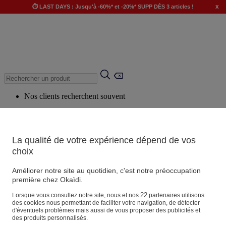
x
⏱️ LAST DAYS : Jusqu'à -60%* et -20%* SUPP DÈS 3 articles !
Nos clients recherchent souvent
Mots clés suggérés
Conseils suggérés
La qualité de votre expérience dépend de vos
Produits suggérés
choix
Voir tous les produits
Améliorer notre site au quotidien, c'est notre préoccupation
première chez Okaïdi.
Magasin
22
Lorsque vous consultez notre site, nous et nos
partenaires utilisons
des cookies nous permettant de faciliter votre navigation, de détecter
d'éventuels problèmes mais aussi de vous proposer des publicités et
des produits personnalisés.
Vos informations personnelles