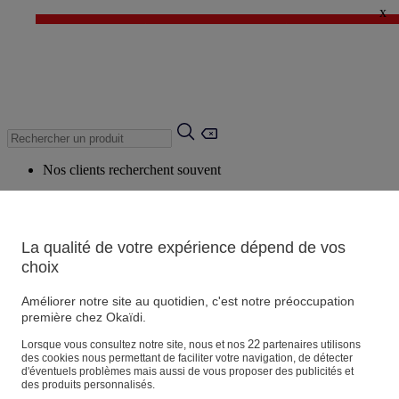
x
✨ LAST DAYS : Jusqu'à -60%* ✨
💙 1€* le 3ème article sur une sélection Été 💙
Nos clients recherchent souvent
Mots clés suggérés
Conseils suggérés
La qualité de votre expérience dépend de vos
Produits suggérés
choix
Voir tous les produits
Améliorer notre site au quotidien, c'est notre préoccupation
première chez Okaïdi.
Magasin
22
Lorsque vous consultez notre site, nous et nos
partenaires utilisons
des cookies nous permettant de faciliter votre navigation, de détecter
d'éventuels problèmes mais aussi de vous proposer des publicités et
des produits personnalisés.
Vos informations personnelles