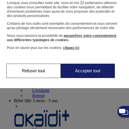
Suivre une commande
22
Lorsque vous consultez notre site, nous et nos
partenaires utilisons
des cookies nous permettant de faciliter votre navigation, de détecter
Panier
d'éventuels problèmes mais aussi de vous proposer des publicités et
des produits personnalisés.
Favoris
Certains de nos outils sont exemptés de consentement et nous servent
qu'au pilotage strictement nécessaire des performances de notre site.
Nous vous laissons la possibilité de
paramétrer votre consentement
aux différentes typologies de cookies.
Pour en savoir plus sur les cookies,
cliquez ici
.
Naissance
0-12 mois
Refuser tout
Accepter tout
Magasins
Aide et contact
Livraison
Retour
Bébé fille
3 mois - 5 ans