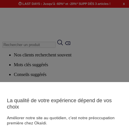
x
⏱️ LAST DAYS : Jusqu'à -60%* et -20%* SUPP DÈS 3 articles !
Nos clients recherchent souvent
Mots clés suggérés
Conseils suggérés
Produits suggérés
Voir tous les produits
La qualité de votre expérience dépend de vos
choix
Magasin
Améliorer notre site au quotidien, c'est notre préoccupation
première chez Okaïdi.
Vos informations personnelles