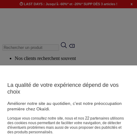
x
⏱️ LAST DAYS : Jusqu'à -60%* et -20%* SUPP DÈS 3 articles !
Nos clients recherchent souvent
Mots clés suggérés
Conseils suggérés
La qualité de votre expérience dépend de vos
Produits suggérés
choix
Voir tous les produits
Améliorer notre site au quotidien, c'est notre préoccupation
première chez Okaïdi.
Magasin
22
Lorsque vous consultez notre site, nous et nos
partenaires utilisons
des cookies nous permettant de faciliter votre navigation, de détecter
d'éventuels problèmes mais aussi de vous proposer des publicités et
des produits personnalisés.
Vos informations personnelles