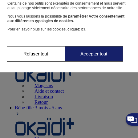
Suivre une commande
Certains de nos outils sont exemptés de consentement et nous servent
qu'au pilotage strictement nécessaire des performances de notre site.
Panier
Nous vous laissons la possibilité de
paramétrer votre consentement
Favoris
aux différentes typologies de cookies.
Pour en savoir plus sur les cookies,
cliquez ici
.
Refuser tout
Accepter tout
Naissance
0-12 mois
Magasins
Aide et contact
Livraison
Retour
Bébé fille
3 mois - 5 ans