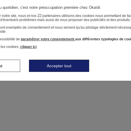
au quotidien, c'est notre préoccupation première chez Okaïdi.
22
 notre site, nous et nos
partenaires utilisons des cookies nous permettant de faci
r d'éventuels problèmes mais aussi de vous proposer des publicités et des produits
 sont exemptés de consentement et nous servent qu'au pilotage strictement nécessa
site.
ossibilité de
paramétrer votre consentement
aux différentes typologies de coo
 les cookies,
cliquez ici
.
ut
Accepter tout