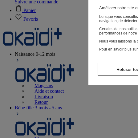
Suivre une commande
Améliorer notre site 
Panier
Lorsque vous consultez
Favoris
navigation, de détecte
Certains de nos outils
performances de notre 
Nous vous laissons la p
Pour en savoir plus sur
Naissance
0-12 mois
Refuser to
Magasins
Aide et contact
Livraison
Retour
Bébé fille
3 mois - 5 ans