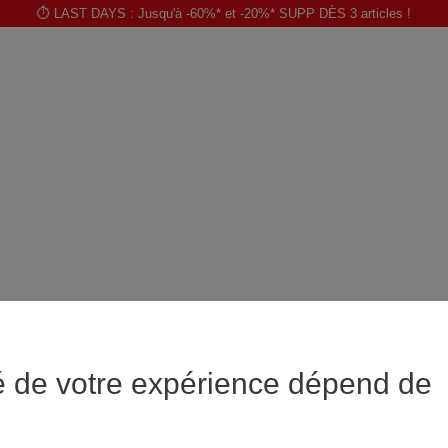
⏱️ LAST DAYS : Jusqu'à -60%* et -20%* SUPP DÈS 3 articles !
é de votre expérience dépend de