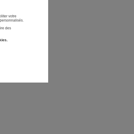
liter votre
 personnalisés.
ire des
kies.