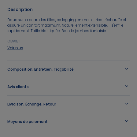
⏱️ Last days
Nos conseils
Nos conseils
1€* le 3ème article
Nos sélections
Jusqu'à -60%*
sur une sélection Été
Description
Nos sélections
Nos sélections
Nos conseils
Jeux sportifs
Doux sur la peau des filles, ce legging en maille tricot réchauffe et
assure un confort maximum. Naturellement extensible, il s'enfile
Nos conseils
Nos conseils
rapidement. Taille élastiquée. Bas de jambes fantaisie.
Nos Pantalons & Leggings
Nos Pantalons
J'en profite
J'en profite
OBAIBI
Référence
:
0705487_K4525
Nouvelle Collection
J'en profite
Voir plus
Idées Cadeaux Naissance
Nouvelle collection
J'en profite
J'en profite
Composition, Entretien, Traçabilité
Avis clients
Livraison, Échange, Retour
Moyens de paiement