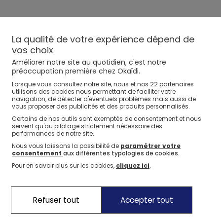
Legging maille tricot bébé fille
La qualité de votre expérience dépend de
vos choix
Améliorer notre site au quotidien, c'est notre
préoccupation première chez Okaïdi.
22
Lorsque vous consultez notre site, nous et nos
partenaires
utilisons des cookies nous permettant de faciliter votre
navigation, de détecter d'éventuels problèmes mais aussi de
vous proposer des publicités et des produits personnalisés.
Certains de nos outils sont exemptés de consentement et nous
servent qu'au pilotage strictement nécessaire des
performances de notre site.
Nous vous laissons la possibilité de
paramétrer votre
consentement
aux différentes typologies de cookies.
Pour en savoir plus sur les cookies,
cliquez ici
.
Refuser tout
Accepter tout