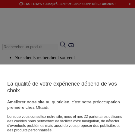
x
⏱️ LAST DAYS : Jusqu'à -60%* et -20%* SUPP DÈS 3 articles !
Nos clients recherchent souvent
Mots clés suggérés
Conseils suggérés
La qualité de votre expérience dépend de vos
Produits suggérés
choix
Voir tous les produits
Améliorer notre site au quotidien, c'est notre préoccupation
première chez Okaïdi.
Magasin
22
Lorsque vous consultez notre site, nous et nos
partenaires utilisons
des cookies nous permettant de faciliter votre navigation, de détecter
d'éventuels problèmes mais aussi de vous proposer des publicités et
des produits personnalisés.
Vos informations personnelles