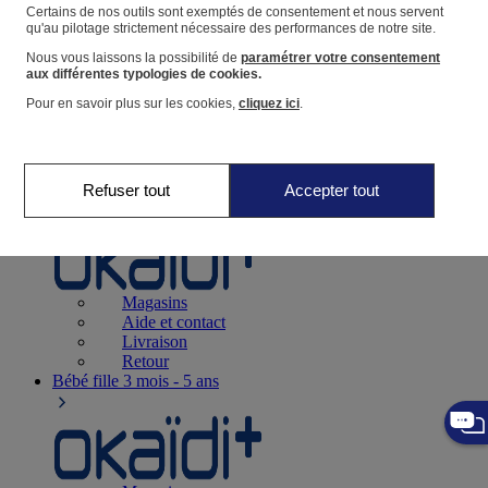
Suivre une commande
Certains de nos outils sont exemptés de consentement et nous servent
qu'au pilotage strictement nécessaire des performances de notre site.
Panier
Nous vous laissons la possibilité de
paramétrer votre consentement
Favoris
aux différentes typologies de cookies.
Pour en savoir plus sur les cookies,
cliquez ici
.
Refuser tout
Accepter tout
Naissance
0-12 mois
Magasins
Aide et contact
Livraison
Retour
Bébé fille
3 mois - 5 ans