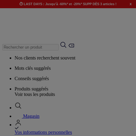
x
⏱️ LAST DAYS : Jusqu'à -60%* et -20%* SUPP DÈS 3 articles !
Nos clients recherchent souvent
Mots clés suggérés
Conseils suggérés
Produits suggérés
Voir tous les produits
Magasin
Vos informations personnelles