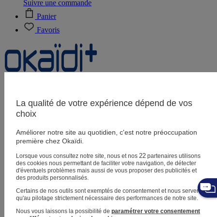
Suivre une commande
Panier
Favoris
Naissance
0-12 mois
La qualité de votre expérience dépend de vos
choix
Améliorer notre site au quotidien, c'est notre préoccupation
Magasins
première chez Okaïdi.
Aide et contact
Livraison
22
Lorsque vous consultez notre site, nous et nos
partenaires utilisons
Retour
des cookies nous permettant de faciliter votre navigation, de détecter
Bébé fille
3 mois - 5 ans
d'éventuels problèmes mais aussi de vous proposer des publicités et
des produits personnalisés.
Certains de nos outils sont exemptés de consentement et nous servent
qu'au pilotage strictement nécessaire des performances de notre site.
Nous vous laissons la possibilité de
paramétrer votre consentement