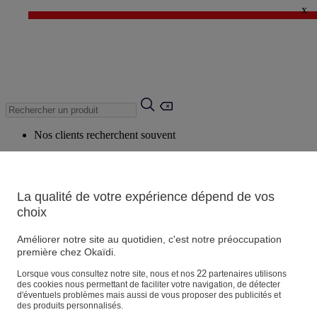
x
✨ LAST DAYS : Jusqu'à -60%* ✨
💙 1€* le 3ème article sur une sélection Été 💙
Nos clients recherchent souvent
Mots clés suggérés
Conseils suggérés
La qualité de votre expérience dépend de vos
Produits suggérés
choix
Voir tous les produits
Améliorer notre site au quotidien, c'est notre préoccupation
première chez Okaïdi.
Magasin
22
Lorsque vous consultez notre site, nous et nos
partenaires utilisons
des cookies nous permettant de faciliter votre navigation, de détecter
d'éventuels problèmes mais aussi de vous proposer des publicités et
des produits personnalisés.
Vos informations personnelles