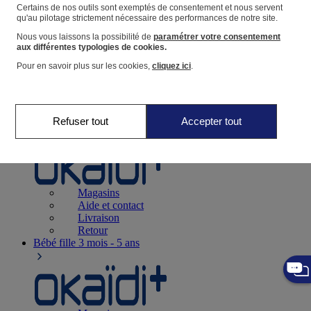
Suivre une commande
Certains de nos outils sont exemptés de consentement et nous servent
qu'au pilotage strictement nécessaire des performances de notre site.
Panier
Nous vous laissons la possibilité de
paramétrer votre consentement
Favoris
aux différentes typologies de cookies.
Pour en savoir plus sur les cookies,
cliquez ici
.
Refuser tout
Accepter tout
Naissance
0-12 mois
Magasins
Aide et contact
Livraison
Retour
Bébé fille
3 mois - 5 ans