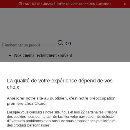
x
⏱️ LAST DAYS : Jusqu'à -60%* et -20%* SUPP DÈS 3 articles !
Nos clients recherchent souvent
Mots clés suggérés
Conseils suggérés
La qualité de votre expérience dépend de vos
Produits suggérés
choix
Voir tous les produits
Améliorer notre site au quotidien, c'est notre préoccupation
première chez Okaïdi.
Magasin
22
Lorsque vous consultez notre site, nous et nos
partenaires utilisons
des cookies nous permettant de faciliter votre navigation, de détecter
d'éventuels problèmes mais aussi de vous proposer des publicités et
des produits personnalisés.
Vos informations personnelles