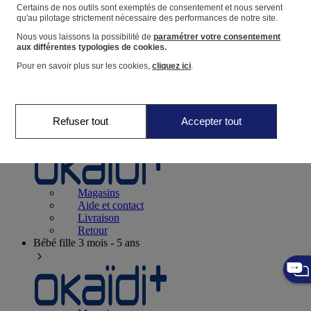
Suivre une commande
Certains de nos outils sont exemptés de consentement et nous servent
qu'au pilotage strictement nécessaire des performances de notre site.
Panier
Nous vous laissons la possibilité de
paramétrer votre consentement
Favoris
aux différentes typologies de cookies.
Pour en savoir plus sur les cookies,
cliquez ici
.
Refuser tout
Accepter tout
Naissance
0-12 mois
Magasins
Aide et contact
Livraison
Retour
Bébé fille
3 mois - 5 ans