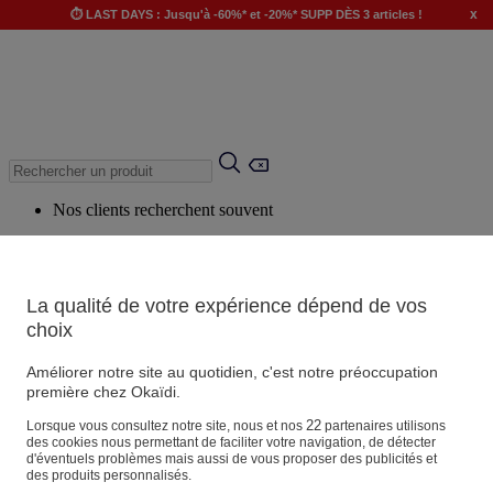
x
⏱️ LAST DAYS : Jusqu'à -60%* et -20%* SUPP DÈS 3 articles !
Nos clients recherchent souvent
Mots clés suggérés
Conseils suggérés
La qualité de votre expérience dépend de vos
Produits suggérés
choix
Voir tous les produits
Améliorer notre site au quotidien, c'est notre préoccupation
première chez Okaïdi.
Magasin
22
Lorsque vous consultez notre site, nous et nos
partenaires utilisons
des cookies nous permettant de faciliter votre navigation, de détecter
d'éventuels problèmes mais aussi de vous proposer des publicités et
des produits personnalisés.
Vos informations personnelles