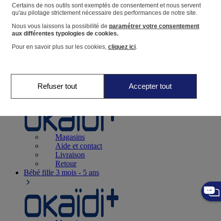
Suivre une commande
Certains de nos outils sont exemptés de consentement et nous servent
qu'au pilotage strictement nécessaire des performances de notre site.
Panier
Nous vous laissons la possibilité de
paramétrer votre consentement
Favoris
aux différentes typologies de cookies.
Pour en savoir plus sur les cookies,
cliquez ici
.
Refuser tout
Accepter tout
Naissance
0-12 mois
Magasins
Aide et contact
Livraison
Retour
Bébé fille
3 mois - 5 ans