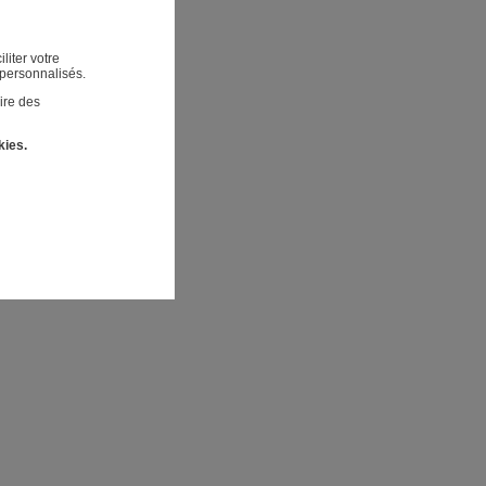
liter votre
 personnalisés.
ire des
kies.