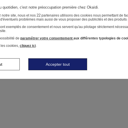
au quotidien, c'est notre préoccupation première chez Okaïdi.
22
 notre site, nous et nos
partenaires utilisons des cookies nous permettant de faci
r d'éventuels problèmes mais aussi de vous proposer des publicités et des produits
 sont exemptés de consentement et nous servent qu'au pilotage strictement nécessa
site.
ossibilité de
paramétrer votre consentement
aux différentes typologies de coo
 les cookies,
cliquez ici
.
ut
Accepter tout