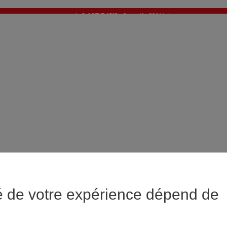
✨ LAST DAYS : Jusqu'à -60%* ✨
💙 1€* le 3ème article sur une sélection Été 💙
é de votre expérience dépend de