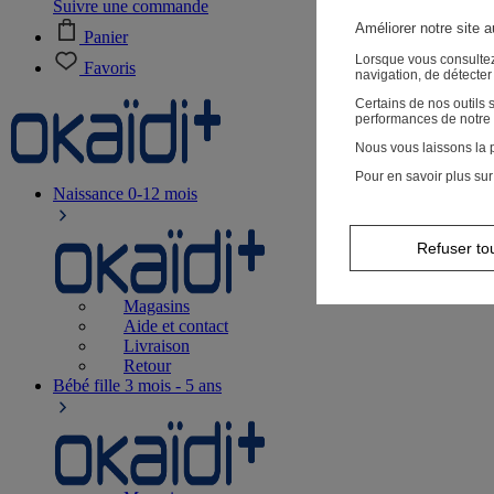
Suivre une commande
Améliorer notre site 
Panier
Lorsque vous consultez
Favoris
navigation, de détecte
Certains de nos outils
performances de notre 
Nous vous laissons la p
Pour en savoir plus sur
Naissance
0-12 mois
Refuser to
Magasins
Aide et contact
Livraison
Retour
Bébé fille
3 mois - 5 ans