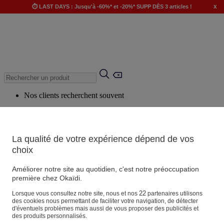
x
⏱️ LAST DAYS : Jusqu'à -60%* et -20%* SUPP DÈS 3 articles !
Nos clients recherchent souvent
Mots clés suggérés
Conseils suggérés
La qualité de votre expérience dépend de vos
Produits suggérés
choix
Voir tous les produits
Améliorer notre site au quotidien, c'est notre préoccupation
première chez Okaïdi.
Magasin
22
Lorsque vous consultez notre site, nous et nos
partenaires utilisons
des cookies nous permettant de faciliter votre navigation, de détecter
d'éventuels problèmes mais aussi de vous proposer des publicités et
des produits personnalisés.
Vos informations personnelles