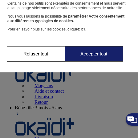
Suivre une commande
Certains de nos outils sont exemptés de consentement et nous servent
qu'au pilotage strictement nécessaire des performances de notre site.
Panier
Nous vous laissons la possibilité de
paramétrer votre consentement
Favoris
aux différentes typologies de cookies.
Pour en savoir plus sur les cookies,
cliquez ici
.
Refuser tout
Accepter tout
Naissance
0-12 mois
Magasins
Aide et contact
Livraison
Retour
Bébé fille
3 mois - 5 ans