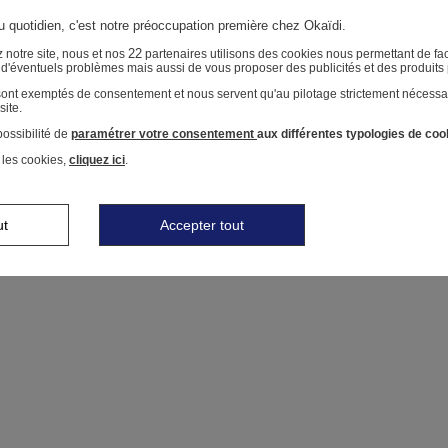
au quotidien, c'est notre préoccupation première chez Okaïdi.
22
 notre site, nous et nos
partenaires utilisons des cookies nous permettant de faci
r d'éventuels problèmes mais aussi de vous proposer des publicités et des produits
 sont exemptés de consentement et nous servent qu'au pilotage strictement nécessa
site.
ossibilité de
paramétrer votre consentement
aux différentes typologies de coo
 les cookies,
cliquez ici
.
ut
Accepter tout