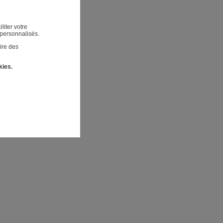
liter votre
 personnalisés.
ire des
kies.