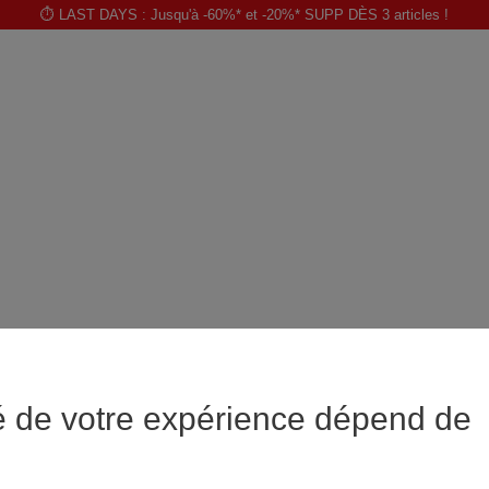
⏱️ LAST DAYS : Jusqu'à -60%* et -20%* SUPP DÈS 3 articles !
é de votre expérience dépend de