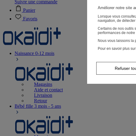
Suivre une commande
Améliorer notre site 
Panier
Lorsque vous consultez
Favoris
navigation, de détecte
Certains de nos outils
performances de notre 
Nous vous laissons la p
Pour en savoir plus sur
Naissance
0-12 mois
Refuser to
Magasins
Aide et contact
Livraison
Retour
Bébé fille
3 mois - 5 ans