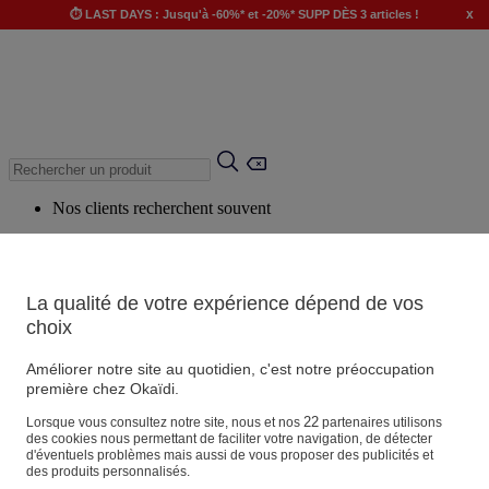
x
⏱️ LAST DAYS : Jusqu'à -60%* et -20%* SUPP DÈS 3 articles !
Nos clients recherchent souvent
Mots clés suggérés
Conseils suggérés
La qualité de votre expérience dépend de vos
Produits suggérés
choix
Voir tous les produits
Améliorer notre site au quotidien, c'est notre préoccupation
première chez Okaïdi.
Magasin
22
Lorsque vous consultez notre site, nous et nos
partenaires utilisons
des cookies nous permettant de faciliter votre navigation, de détecter
d'éventuels problèmes mais aussi de vous proposer des publicités et
des produits personnalisés.
Vos informations personnelles