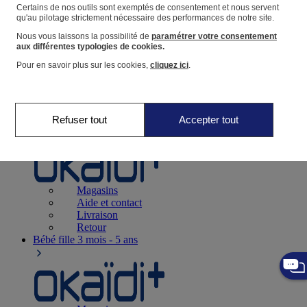
Suivre une commande
Certains de nos outils sont exemptés de consentement et nous servent
qu'au pilotage strictement nécessaire des performances de notre site.
Panier
Nous vous laissons la possibilité de
paramétrer votre consentement
Favoris
aux différentes typologies de cookies.
Pour en savoir plus sur les cookies,
cliquez ici
.
Refuser tout
Accepter tout
Naissance
0-12 mois
Magasins
Aide et contact
Livraison
Retour
Bébé fille
3 mois - 5 ans