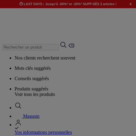
x
⏱️ LAST DAYS : Jusqu'à -60%* et -20%* SUPP DÈS 3 articles !
Nos clients recherchent souvent
Mots clés suggérés
Conseils suggérés
Produits suggérés
Voir tous les produits
Magasin
Vos informations personnelles